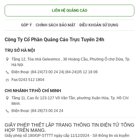
LIÊN HỆ QUẢNG CÁO
GÓP Ý
CHÍNH SÁCH BẢO MẬT
ĐIỀU KHOẢN SỬ DỤNG
Công Ty Cổ Phần Quảng Cáo Trực Tuyến 24h
TRỤ SỞ HÀ NỘI
Tầng 12, Tòa nhà Geleximco , 36 Hoàng Cầu, Phường Ô chợ Dừa, Tp.
Hà Nội
Điện thoại: (84-24)
73 00 24 24
| (84-24)
35 12 18 06
Fax:
0243 512 1804
CHI NHÁNH TP.HỒ CHÍ MINH
Tầng 11, Cao ốc 123-127 Võ Văn Tần, phường Xuân Hòa, Tp. Hồ Chí
Minh.
Điện thoại: (84-28)
73 00 24 24
GIẤY PHÉP THIẾT LẬP TRANG THÔNG TIN ĐIỆN TỬ TỔNG
HỢP TRÊN MẠNG.
Giấy phép số 180/GP-STTTT ngày cấp 11/12/2024 - Sở thông tin và truyền