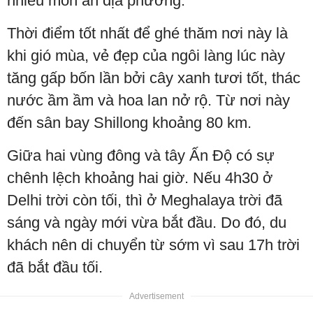
nhiều món ăn địa phương.
Thời điểm tốt nhất để ghé thăm nơi này là
khi gió mùa, vẻ đẹp của ngôi làng lúc này
tăng gấp bốn lần bởi cây xanh tươi tốt, thác
nước ầm ầm và hoa lan nở rộ. Từ nơi này
đến sân bay Shillong khoảng 80 km.
Giữa hai vùng đông và tây Ấn Độ có sự
chênh lệch khoảng hai giờ. Nếu 4h30 ở
Delhi trời còn tối, thì ở Meghalaya trời đã
sáng và ngày mới vừa bắt đầu. Do đó, du
khách nên di chuyển từ sớm vì sau 17h trời
đã bắt đầu tối.