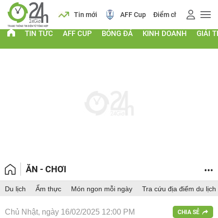
 vàng
Lịch
Tin mới
AFF Cup
Điểm chuẩn 2026
TIN TỨC
AFF CUP
BÓNG ĐÁ
KINH DOANH
GIẢI T
ĂN - CHƠI
Du lịch
Ẩm thực
Món ngon mỗi ngày
Tra cứu địa điểm du lịch
Chủ Nhật, ngày 16/02/2025 12:00 PM
CHIA SẺ