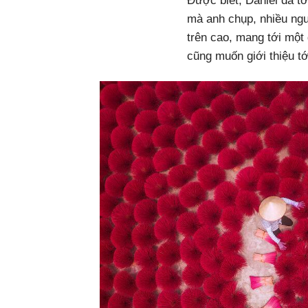
Được biết, Daniel đã tớ
mà anh chụp, nhiều ngườ
trên cao, mang tới một
cũng muốn giới thiệu t