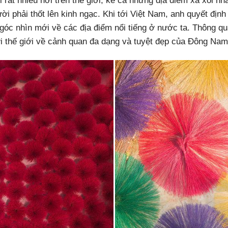
i rất nhiều nơi trên thế giới, kể cả những địa điểm xa xôi n
i phải thốt lên kinh ngạc. Khi tới Việt Nam, anh quyết định
 góc nhìn mới về các địa điểm nổi tiếng ở nước ta. Thông q
ới thế giới về cảnh quan đa dạng và tuyệt đẹp của Đông Nam