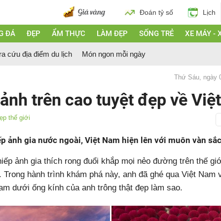
Đoán tỷ số
Lịch
G ĐÁ
ĐẸP
ẨM THỰC
LÀM ĐẸP
SỐNG TRẺ
XE MÁY - 
ra cứu địa điểm du lịch
Món ngon mỗi ngày
Thứ Sáu, ngày 
nh trên cao tuyệt đẹp về Việ
p thế giới
p ảnh gia nước ngoài, Việt Nam hiện lên với muôn vàn sắc 
iếp ảnh gia thích rong đuổi khắp mọi nẻo đường trên thế gi
ia. Trong hành trình khám phá này, anh đã ghé qua Việt Nam
am dưới ống kính của anh trông thật đẹp làm sao.