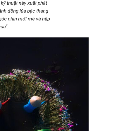
kỹ thuật này xuất phát
ánh đồng lúa bậc thang
 góc nhìn mới mẻ và hấp
uá”.