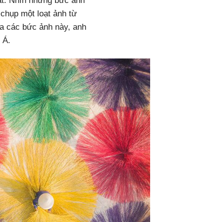
hất. Nhìn những bức ảnh
 chụp một loạt ảnh từ
ua các bức ảnh này, anh
 Á.