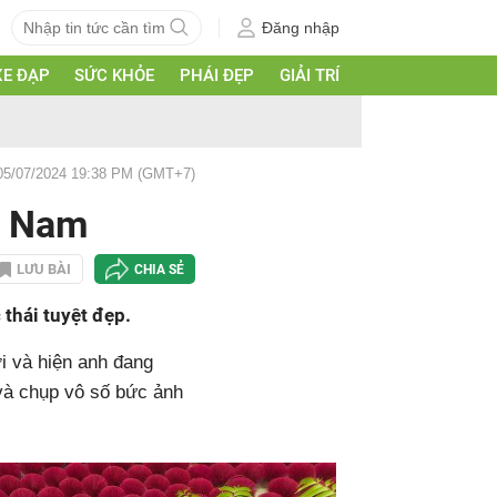
Đăng nhập
XE ĐẠP
SỨC KHỎE
PHÁI ĐẸP
GIẢI TRÍ
05/07/2024 19:38 PM (GMT+7)
t Nam
LƯU BÀI
CHIA SẺ
thái tuyệt đẹp.
ới và hiện anh đang
 và chụp vô số bức ảnh