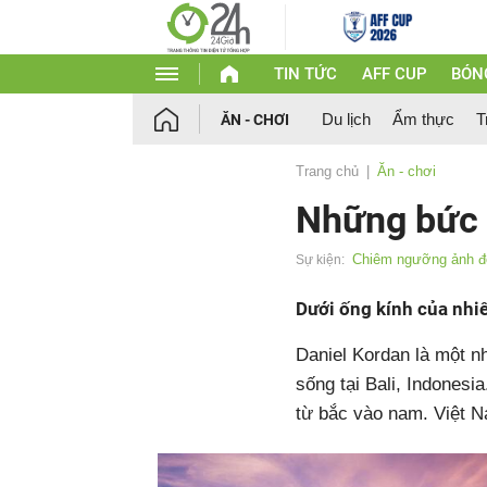
TIN TỨC
AFF CUP
BÓN
Du lịch
Ẩm thực
T
ĂN - CHƠI
Trang chủ
Ăn - chơi
Những bức ả
Chiêm ngưỡng ảnh đẹ
Sự kiện:
Dưới ống kính của nhiế
Daniel Kordan là một nh
sống tại Bali, Indones
từ bắc vào nam. Việt N