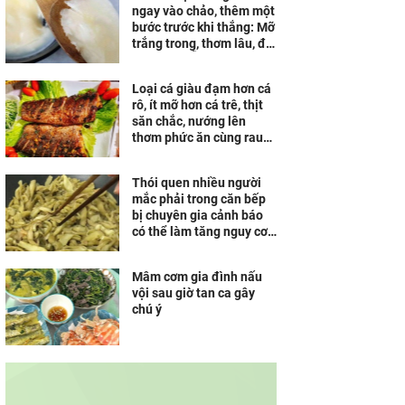
ngay vào chảo, thêm một
bước trước khi thắng: Mỡ
trắng trong, thơm lâu, để
cả tháng vẫn không hôi
Loại cá giàu đạm hơn cá
rô, ít mỡ hơn cá trê, thịt
săn chắc, nướng lên
thơm phức ăn cùng rau
sống ngon tuyệt
Thói quen nhiều người
mắc phải trong căn bếp
bị chuyên gia cảnh báo
có thể làm tăng nguy cơ
ung thư
Mâm cơm gia đình nấu
vội sau giờ tan ca gây
chú ý