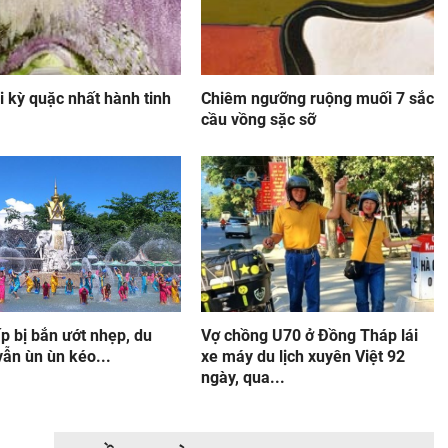
đi kỳ quặc nhất hành tinh
Chiêm ngưỡng ruộng muối 7 sắc
cầu vồng sặc sỡ
p bị bắn ướt nhẹp, du
Vợ chồng U70 ở Đồng Tháp lái
ẫn ùn ùn kéo...
xe máy du lịch xuyên Việt 92
ngày, qua...