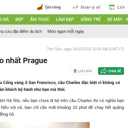
Đoán tỷ số
Lịch
G ĐÁ
ĐẸP
ẨM THỰC
LÀM ĐẸP
SỐNG TRẺ
XE MÁY - 
ra cứu địa điểm du lịch
Món ngon mỗi ngày
Thứ Sáu, ngày 14/12/2012 10:00 AM (GMT+7)
o nhất Prague
LƯU BÀI
CHIA SẺ
u Cổng vàng ở San Francisco, cầu Charles đặc biệt vì không có
oàn khách bộ hành như bạn mà thôi.
i Hà Nội, nếu bạn chưa đi bộ trên cầu Charles thì có nghĩa bạn
 Nếu vội vã, bạn chỉ cần mất khoảng 10 phút để chạy hết quãng
đồng hồ.