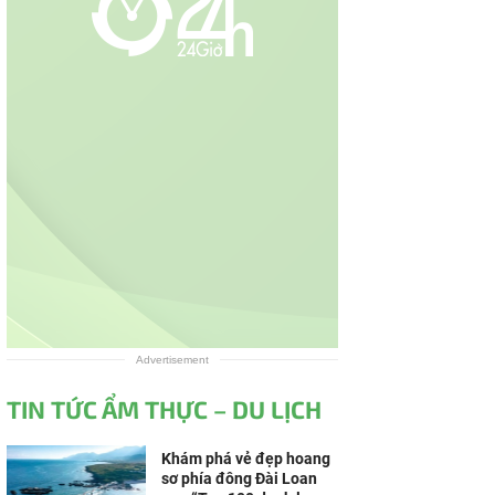
Advertisement
TIN TỨC ẨM THỰC – DU LỊCH
Khám phá vẻ đẹp hoang
sơ phía đông Đài Loan