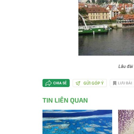
Lâu đài
GỬI GÓP Ý
LƯU BÀI
CHIA SẺ
TIN LIÊN QUAN