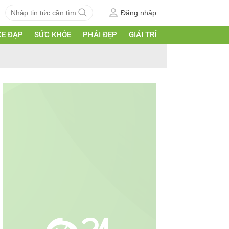
Đăng nhập
XE ĐẠP
SỨC KHỎE
PHÁI ĐẸP
GIẢI TRÍ