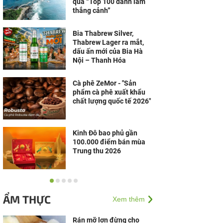
qua “Top 100 danh lam
thắng cảnh”
Bia Thabrew Silver,
Thabrew Lager ra mắt,
dấu ấn mới của Bia Hà
Nội – Thanh Hóa
Cà phê ZeMor - "Sản
phẩm cà phê xuất khẩu
chất lượng quốc tế 2026"
Kinh Đô bao phủ gần
100.000 điểm bán mùa
Trung thu 2026
Inzan chính thức khai
trương: Khám phá thế
ẨM THỰC
Xem thêm
giới ẩm thực Nhật Bản
giữa lòng Thủ đô
Rán mỡ lợn đừng cho