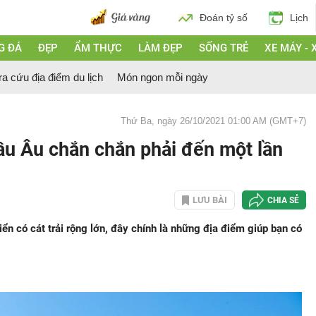
Đoán tỷ số
Lịch
G ĐÁ
ĐẸP
ẨM THỰC
LÀM ĐẸP
SỐNG TRẺ
XE MÁY - 
ra cứu địa điểm du lịch
Món ngon mỗi ngày
Thứ Ba, ngày 26/10/2021 01:00 AM (GMT+7)
hâu Âu chắn chắn phải đến một lần
LƯU BÀI
CHIA SẺ
n có cát trải rộng lớn, đây chính là những địa điểm giúp bạn có