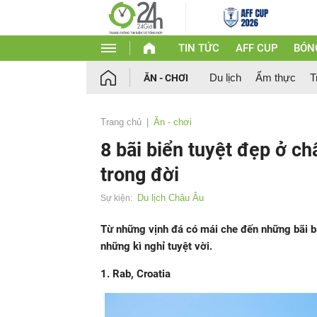
TIN TỨC
AFF CUP
BÓN
Du lịch
Ẩm thực
T
ĂN - CHƠI
Trang chủ
Ăn - chơi
8 bãi biển tuyệt đẹp ở c
trong đời
Du lịch Châu Âu
Sự kiện:
Từ những vịnh đá có mái che đến những bãi biể
những kì nghỉ tuyệt vời.
1. Rab, Croatia