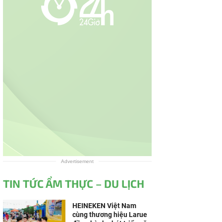
Advertisement
TIN TỨC ẨM THỰC – DU LỊCH
HEINEKEN Việt Nam
cùng thương hiệu Larue