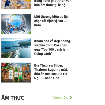
đồng hành phát triển văn
hóa ẩm thực tại lễ hội...
Một thương hiệu du lịch
chọn tái định vị sau 30
năm
Khám phá vẻ đẹp hoang
sơ phía đông Đài Loan
qua “Top 100 danh lam
thắng cảnh”
Bia Thabrew Silver,
Thabrew Lager ra mắt,
dấu ấn mới của Bia Hà
Nội – Thanh Hóa
ẨM THỰC
Xem thêm