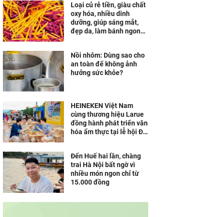
Loại củ rẻ tiền, giàu chất
oxy hóa, nhiều dinh
dưỡng, giúp sáng mắt,
đẹp da, làm bánh ngon
khó cưỡng
Nồi nhôm: Dùng sao cho
an toàn để không ảnh
hưởng sức khỏe?
HEINEKEN Việt Nam
cùng thương hiệu Larue
đồng hành phát triển văn
hóa ẩm thực tại lễ hội Đà
Nẵng
Đến Huế hai lần, chàng
trai Hà Nội bất ngờ vì
nhiều món ngon chỉ từ
15.000 đồng