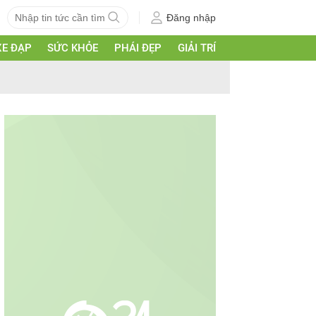
Đăng nhập
XE ĐẠP
SỨC KHỎE
PHÁI ĐẸP
GIẢI TRÍ