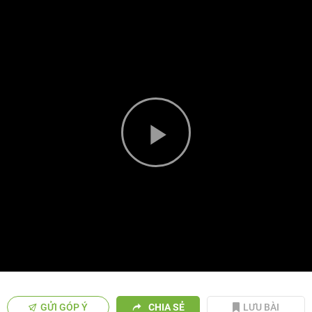
Play
Video
GỬI GÓP Ý
CHIA SẺ
LƯU BÀI