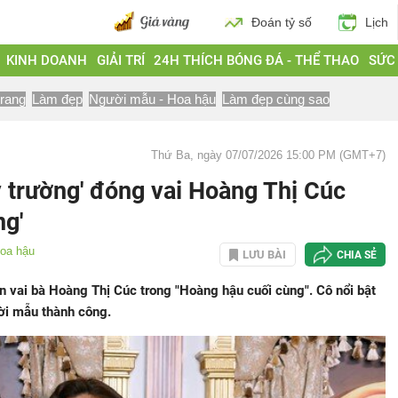
Đoán tỷ số
Lịch
KINH DOANH
GIẢI TRÍ
24H THÍCH BÓNG ĐÁ - THỂ THAO
SỨC
trang
Làm đẹp
Người mẫu - Hoa hậu
Làm đẹp cùng sao
Thứ Ba, ngày 07/07/2026 15:00 PM (GMT+7)
 trường' đóng vai Hoàng Thị Cúc
ng'
hoa hậu
LƯU BÀI
CHIA SẺ
 vai bà Hoàng Thị Cúc trong "Hoàng hậu cuối cùng". Cô nổi bật
ời mẫu thành công.