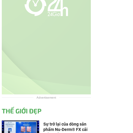
Advertisement
THẾ GIỚI ĐẸP
Sự trở lại của dòng sản
phẩm Nu-Derm® FX cải