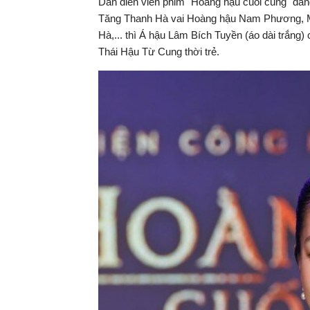
Dàn diễn viên phim "Hoàng hậu cuối cùng" đan
Tăng Thanh Hà vai Hoàng hậu Nam Phương, M
Hà,... thì Á hậu Lâm Bích Tuyền (áo dài trắn
Thái Hậu Từ Cung thời trẻ.