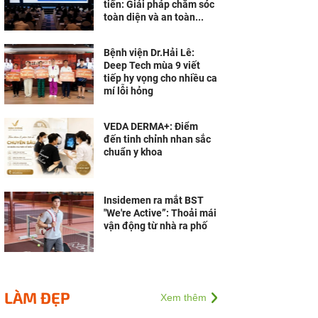
tiến: Giải pháp chăm sóc
toàn diện và an toàn...
Bệnh viện Dr.Hải Lê:
Deep Tech mùa 9 viết
tiếp hy vọng cho nhiều ca
mí lỗi hỏng
VEDA DERMA+: Điểm
đến tinh chỉnh nhan sắc
chuẩn y khoa
Insidemen ra mắt BST
"We're Active”: Thoải mái
vận động từ nhà ra phố
LÀM ĐẸP
Xem thêm