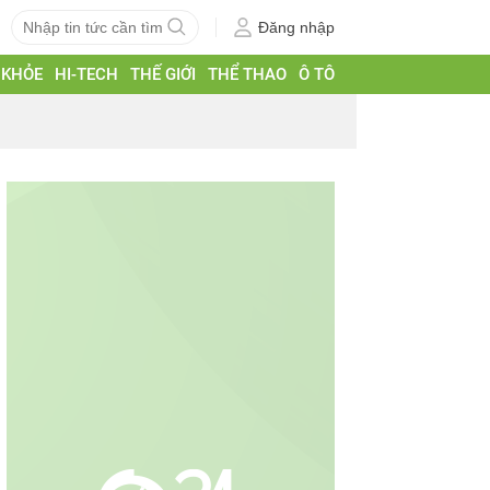
Đăng nhập
 KHỎE
HI-TECH
THẾ GIỚI
THỂ THAO
Ô TÔ