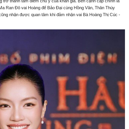
g trở thành tâm điểm chú ý của khán giả. Bên cạnh cặp chính là
a Ran Đô vai Hoàng đế Bảo Đại cùng Hồng Vân, Thân Thúy
g) cũng nhận được quan tâm khi đảm nhận vai Bà Hoàng Thị Cúc -