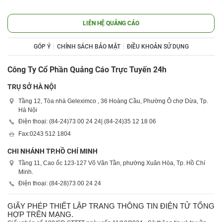
LIÊN HỆ QUẢNG CÁO
GÓP Ý
CHÍNH SÁCH BẢO MẬT
ĐIỀU KHOẢN SỬ DỤNG
Công Ty Cổ Phần Quảng Cáo Trực Tuyến 24h
TRỤ SỞ HÀ NỘI
Tầng 12, Tòa nhà Geleximco , 36 Hoàng Cầu, Phường Ô chợ Dừa, Tp.
Hà Nội
Điện thoại: (84-24)
73 00 24 24
| (84-24)
35 12 18 06
Fax:
0243 512 1804
CHI NHÁNH TP.HỒ CHÍ MINH
Tầng 11, Cao ốc 123-127 Võ Văn Tần, phường Xuân Hòa, Tp. Hồ Chí
Minh.
Điện thoại: (84-28)
73 00 24 24
GIẤY PHÉP THIẾT LẬP TRANG THÔNG TIN ĐIỆN TỬ TỔNG
HỢP TRÊN MẠNG.