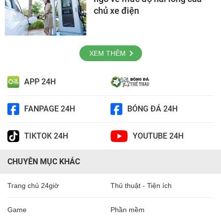
chủ xe điện
XEM THÊM
APP 24H
FANPAGE 24H
BÓNG ĐÁ 24H
TIKTOK 24H
YOUTUBE 24H
CHUYÊN MỤC KHÁC
Trang chủ 24giờ
Thủ thuật - Tiện ích
Game
Phần mềm