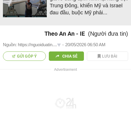
Trung Đông, khiến Mỹ và Israel
đau đầu, buộc Mỹ phải...
Theo An An - IE
(Người đưa tin)
Nguồn: https://nguoiduatin....
-
20/05/2026 06:50 AM
GỬI GÓP Ý
CHIA SẺ
LƯU BÀI