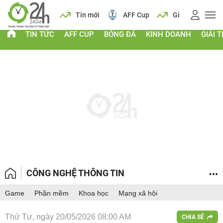
 vàng
Lịch
Tin mới
AFF Cup
Giá vàng
TIN TỨC
AFF CUP
BÓNG ĐÁ
KINH DOANH
GIẢI T
CÔNG NGHỆ THÔNG TIN
Game
Phần mềm
Khoa học
Mạng xã hội
Thứ Tư, ngày 20/05/2026 08:00 AM
CHIA SẺ