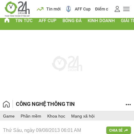
 vàng
Lịch
Tin mới
AFF Cup
Điểm chuẩn 2026
TIN TỨC
AFF CUP
BÓNG ĐÁ
KINH DOANH
GIẢI T
CÔNG NGHỆ THÔNG TIN
Game
Phần mềm
Khoa học
Mạng xã hội
Thứ Sáu, ngày 09/08/2013 06:01 AM
CHIA SẺ