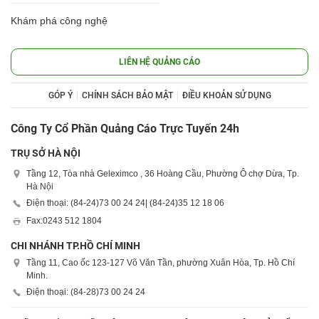
Khám phá công nghệ
LIÊN HỆ QUẢNG CÁO
GÓP Ý
CHÍNH SÁCH BẢO MẬT
ĐIỀU KHOẢN SỬ DỤNG
Công Ty Cổ Phần Quảng Cáo Trực Tuyến 24h
TRỤ SỞ HÀ NỘI
Tầng 12, Tòa nhà Geleximco , 36 Hoàng Cầu, Phường Ô chợ Dừa, Tp.
Hà Nội
Điện thoại: (84-24)
73 00 24 24
| (84-24)
35 12 18 06
Fax:
0243 512 1804
CHI NHÁNH TP.HỒ CHÍ MINH
Tầng 11, Cao ốc 123-127 Võ Văn Tần, phường Xuân Hòa, Tp. Hồ Chí
Minh.
Điện thoại: (84-28)
73 00 24 24