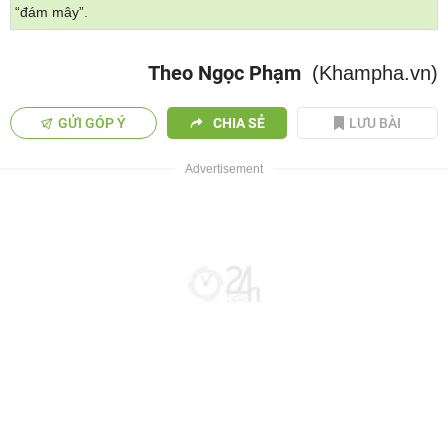
“đám mây”.
Theo Ngọc Phạm
(Khampha.vn)
GỬI GÓP Ý
CHIA SẺ
LƯU BÀI