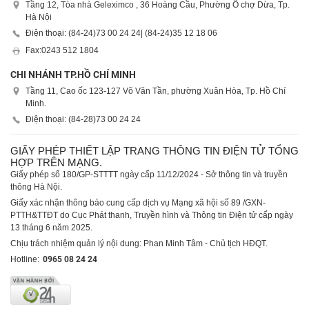
Tầng 12, Tòa nhà Geleximco , 36 Hoàng Cầu, Phường Ô chợ Dừa, Tp.
Hà Nội
Điện thoại: (84-24)
73 00 24 24
| (84-24)
35 12 18 06
Fax:
0243 512 1804
CHI NHÁNH TP.HỒ CHÍ MINH
Tầng 11, Cao ốc 123-127 Võ Văn Tần, phường Xuân Hòa, Tp. Hồ Chí
Minh.
Điện thoại: (84-28)
73 00 24 24
GIẤY PHÉP THIẾT LẬP TRANG THÔNG TIN ĐIỆN TỬ TỔNG
HỢP TRÊN MẠNG.
Giấy phép số 180/GP-STTTT ngày cấp 11/12/2024 - Sở thông tin và truyền
thông Hà Nội.
Giấy xác nhận thông báo cung cấp dịch vụ Mạng xã hội số 89 /GXN-
PTTH&TTĐT do Cục Phát thanh, Truyền hình và Thông tin Điện tử cấp ngày
13 tháng 6 năm 2025.
Chịu trách nhiệm quản lý nội dung: Phan Minh Tâm - Chủ tịch HĐQT.
Hotline:
0965 08 24 24