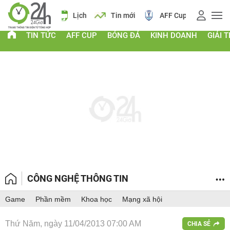
 vàng
Lịch
Tin mới
AFF Cup
Giá vàng
TIN TỨC
AFF CUP
BÓNG ĐÁ
KINH DOANH
GIẢI T
CÔNG NGHỆ THÔNG TIN
Game
Phần mềm
Khoa học
Mạng xã hội
Thứ Năm, ngày 11/04/2013 07:00 AM
CHIA SẺ