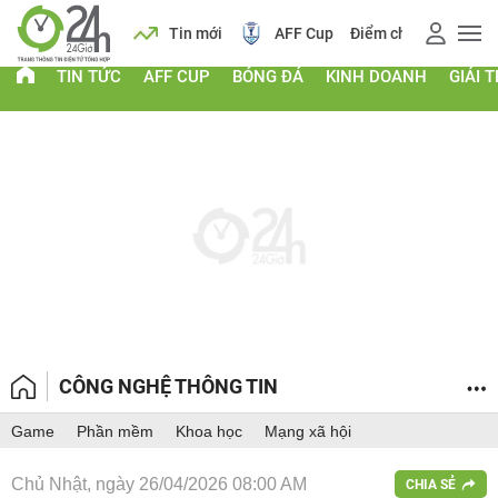
 vàng
Lịch
Tin mới
AFF Cup
Điểm chuẩn 2026
TIN TỨC
AFF CUP
BÓNG ĐÁ
KINH DOANH
GIẢI T
CÔNG NGHỆ THÔNG TIN
Game
Phần mềm
Khoa học
Mạng xã hội
Chủ Nhật, ngày 26/04/2026 08:00 AM
CHIA SẺ