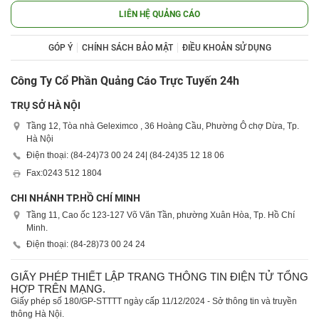
LIÊN HỆ QUẢNG CÁO
GÓP Ý
CHÍNH SÁCH BẢO MẬT
ĐIỀU KHOẢN SỬ DỤNG
Công Ty Cổ Phần Quảng Cáo Trực Tuyến 24h
TRỤ SỞ HÀ NỘI
Tầng 12, Tòa nhà Geleximco , 36 Hoàng Cầu, Phường Ô chợ Dừa, Tp.
Hà Nội
Điện thoại: (84-24)
73 00 24 24
| (84-24)
35 12 18 06
Fax:
0243 512 1804
CHI NHÁNH TP.HỒ CHÍ MINH
Tầng 11, Cao ốc 123-127 Võ Văn Tần, phường Xuân Hòa, Tp. Hồ Chí
Minh.
Điện thoại: (84-28)
73 00 24 24
GIẤY PHÉP THIẾT LẬP TRANG THÔNG TIN ĐIỆN TỬ TỔNG
HỢP TRÊN MẠNG.
Giấy phép số 180/GP-STTTT ngày cấp 11/12/2024 - Sở thông tin và truyền
thông Hà Nội.