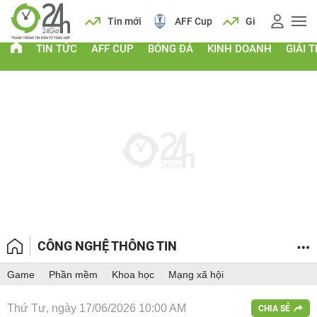
 vàng
Lịch
Tin mới
AFF Cup
Giá vàng
TIN TỨC
AFF CUP
BÓNG ĐÁ
KINH DOANH
GIẢI T
CÔNG NGHỆ THÔNG TIN
Game
Phần mềm
Khoa học
Mạng xã hội
Thứ Tư, ngày 17/06/2026 10:00 AM
CHIA SẺ