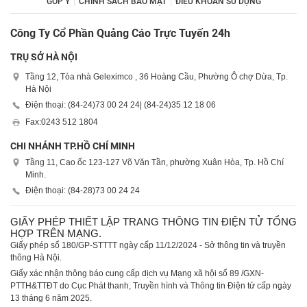
GÓP Ý
CHÍNH SÁCH BẢO MẬT
ĐIỀU KHOẢN SỬ DỤNG
Công Ty Cổ Phần Quảng Cáo Trực Tuyến 24h
TRỤ SỞ HÀ NỘI
Tầng 12, Tòa nhà Geleximco , 36 Hoàng Cầu, Phường Ô chợ Dừa, Tp.
Hà Nội
Điện thoại: (84-24)
73 00 24 24
| (84-24)
35 12 18 06
Fax:
0243 512 1804
CHI NHÁNH TP.HỒ CHÍ MINH
Tầng 11, Cao ốc 123-127 Võ Văn Tần, phường Xuân Hòa, Tp. Hồ Chí
Minh.
Điện thoại: (84-28)
73 00 24 24
GIẤY PHÉP THIẾT LẬP TRANG THÔNG TIN ĐIỆN TỬ TỔNG
HỢP TRÊN MẠNG.
Giấy phép số 180/GP-STTTT ngày cấp 11/12/2024 - Sở thông tin và truyền
thông Hà Nội.
Giấy xác nhận thông báo cung cấp dịch vụ Mạng xã hội số 89 /GXN-
PTTH&TTĐT do Cục Phát thanh, Truyền hình và Thông tin Điện tử cấp ngày
13 tháng 6 năm 2025.