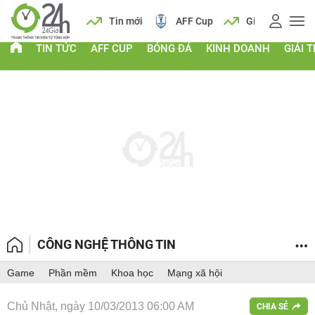
 vàng
Lịch
Tin mới
AFF Cup
Giá vàng
TIN TỨC
AFF CUP
BÓNG ĐÁ
KINH DOANH
GIẢI T
CÔNG NGHỆ THÔNG TIN
Game
Phần mềm
Khoa học
Mạng xã hội
Chủ Nhật, ngày 10/03/2013 06:00 AM
CHIA SẺ