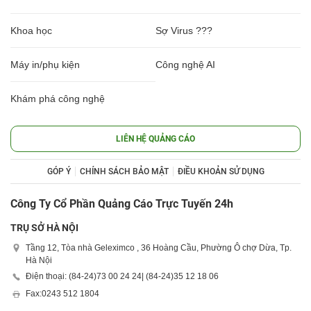
Khoa học
Sợ Virus ???
Máy in/phụ kiện
Công nghệ AI
Khám phá công nghệ
LIÊN HỆ QUẢNG CÁO
GÓP Ý
CHÍNH SÁCH BẢO MẬT
ĐIỀU KHOẢN SỬ DỤNG
Công Ty Cổ Phần Quảng Cáo Trực Tuyến 24h
TRỤ SỞ HÀ NỘI
Tầng 12, Tòa nhà Geleximco , 36 Hoàng Cầu, Phường Ô chợ Dừa, Tp.
Hà Nội
Điện thoại: (84-24)
73 00 24 24
| (84-24)
35 12 18 06
Fax:
0243 512 1804