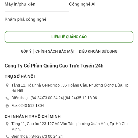
Máy in/phụ kiện
Công nghệ AI
Khám phá công nghệ
LIÊN HỆ QUẢNG CÁO
GÓP Ý
CHÍNH SÁCH BẢO MẬT
ĐIỀU KHOẢN SỬ DỤNG
Công Ty Cổ Phần Quảng Cáo Trực Tuyến 24h
TRỤ SỞ HÀ NỘI
Tầng 12, Tòa nhà Geleximco , 36 Hoàng Cầu, Phường Ô chợ Dừa, Tp.
Hà Nội
Điện thoại: (84-24)
73 00 24 24
| (84-24)
35 12 18 06
Fax:
0243 512 1804
CHI NHÁNH TP.HỒ CHÍ MINH
Tầng 11, Cao ốc 123-127 Võ Văn Tần, phường Xuân Hòa, Tp. Hồ Chí
Minh.
Điện thoại: (84-28)
73 00 24 24