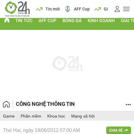
 vàng
Lịch
Tin mới
AFF Cup
Giá vàng
TIN TỨC
AFF CUP
BÓNG ĐÁ
KINH DOANH
GIẢI T
CÔNG NGHỆ THÔNG TIN
Game
Phần mềm
Khoa học
Mạng xã hội
Thứ Hai, ngày 18/06/2012 07:00 AM
CHIA SẺ