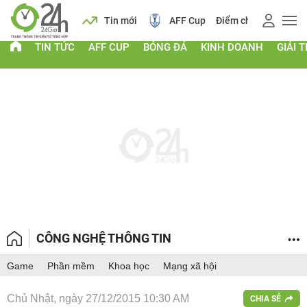
 vàng
Lịch
Tin mới
AFF Cup
Điểm chuẩn 2026
TIN TỨC
AFF CUP
BÓNG ĐÁ
KINH DOANH
GIẢI T
CÔNG NGHỆ THÔNG TIN
Game
Phần mềm
Khoa học
Mạng xã hội
Chủ Nhật, ngày 27/12/2015 10:30 AM
CHIA SẺ