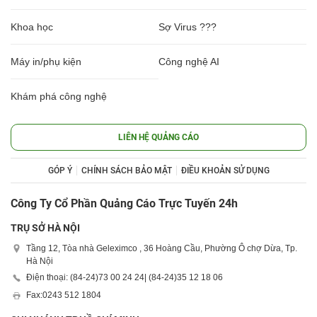
Khoa học
Sợ Virus ???
Máy in/phụ kiện
Công nghệ AI
Khám phá công nghệ
LIÊN HỆ QUẢNG CÁO
GÓP Ý
CHÍNH SÁCH BẢO MẬT
ĐIỀU KHOẢN SỬ DỤNG
Công Ty Cổ Phần Quảng Cáo Trực Tuyến 24h
TRỤ SỞ HÀ NỘI
Tầng 12, Tòa nhà Geleximco , 36 Hoàng Cầu, Phường Ô chợ Dừa, Tp.
Hà Nội
Điện thoại: (84-24)
73 00 24 24
| (84-24)
35 12 18 06
Fax:
0243 512 1804