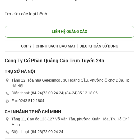
Tra cứu các loại bệnh
LIÊN HỆ QUẢNG CÁO
GÓP Ý
CHÍNH SÁCH BẢO MẬT
ĐIỀU KHOẢN SỬ DỤNG
Công Ty Cổ Phần Quảng Cáo Trực Tuyến 24h
TRỤ SỞ HÀ NỘI
Tầng 12, Tòa nhà Geleximco , 36 Hoàng Cầu, Phường Ô chợ Dừa, Tp.
Hà Nội
Điện thoại: (84-24)
73 00 24 24
| (84-24)
35 12 18 06
Fax:
0243 512 1804
CHI NHÁNH TP.HỒ CHÍ MINH
Tầng 11, Cao ốc 123-127 Võ Văn Tần, phường Xuân Hòa, Tp. Hồ Chí
Minh.
Điện thoại: (84-28)
73 00 24 24