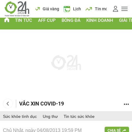
Giá vàng
Lịch
Tin mới
TIN TỨC
AFF CUP
BÓNG ĐÁ
KINH DOANH
GIẢI T
VẮC XIN COVID-19
Sức khỏe tình dục
Ung thư
Tin tức sức khỏe
Chủ Nhật, ngày 04/08/2013 19:59 PM
CHIA SẺ