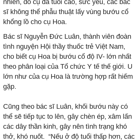
nhiên, do cụ đã tuổi cao, sức yếu, các bác
sĩ không thể phẫu thuật lấy vùng bướu cổ
khổng lồ cho cụ Hoa.
Bác sĩ Nguyễn Đức Luân, thành viên đoàn
tình nguyện Hội thầy thuốc trẻ Việt Nam,
cho biết cụ Hoa bị bướu cổ độ IV- lớn nhất
theo phân loại của Tổ chức Y tế thế giới. U
lớn như của cụ Hoa là trường hợp rất hiếm
gặp.
Cũng theo bác sĩ Luân, khối bướu này có
thể sẽ tiếp tục to lên, gây chèn ép, xâm lấn
các dây thần kinh, gây nên tình trạng khó
thở, khó nuốt. “Nếu ở độ tuổi thấp hơn, các