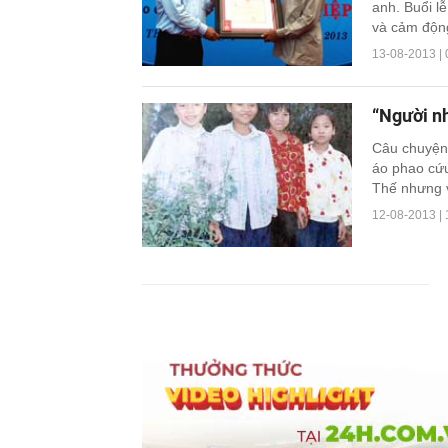
anh. Buổi l
và cảm độn
13-08-2013 | 
“Người n
Câu chuyện
áo phao cứu
Thế nhưng 
12-08-2013 | 