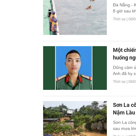
Đà Nẵng - K
8 giờ sau khi
Thời sự |
08/0
Một chiến
huống ng
Dũng cảm ứn
Anh đã hy si
Thời sự |
08/0
Sơn La cô
Nậm Lầu
Sơn La công
sau mưa lớn