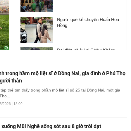
Người quê kể chuyện Huấn Hoa
Hồng
Đại diện xã ở Lai Châu: Không
tiếp nhận tiền từ thiện của Huấn
Hoa Hồng, chỉ có 24 bồn nước
h trong hầm mộ liệt sĩ ở Đồng Nai, gia đình ở Phú Thọ
gười thân
TikToker Khánh Sky, Vua Quạt,
Hồ Văn Khoa bị khởi tố
ập thể tìm thấy trong phần mộ liệt sĩ số 25 tại Đồng Nai, một gia
Thọ...
8/2026 | 18:00
i xuống Mũi Nghê sống sót sau 8 giờ trôi dạt