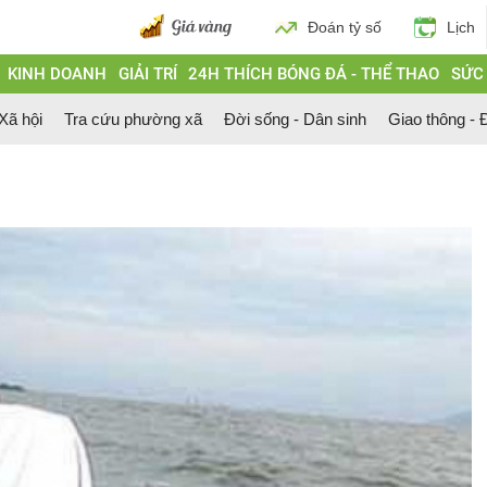
Đoán tỷ số
Lịch
KINH DOANH
GIẢI TRÍ
24H THÍCH BÓNG ĐÁ - THỂ THAO
SỨC
 Xã hội
Tra cứu phường xã
Đời sống - Dân sinh
Giao thông - Đ