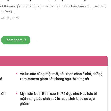
ột thuyền gỗ chở hàng tạp hóa bất ngờ bốc cháy trên sông Sài Gòn,
ện Cảng...
8/2026 | 14:50
Xem thêm
Vợ lúc nào cũng mệt mỏi, kêu than chán ở nhà, chồng
có
xem camera giám sát phòng ngủ thì sững sờ
a Chi
Mỹ nhân Ninh Bình cao 1m75 đẹp như Hoa hậu bí
mật mang bầu sinh quý tử, sau sinh khoe eo cực
phẩm