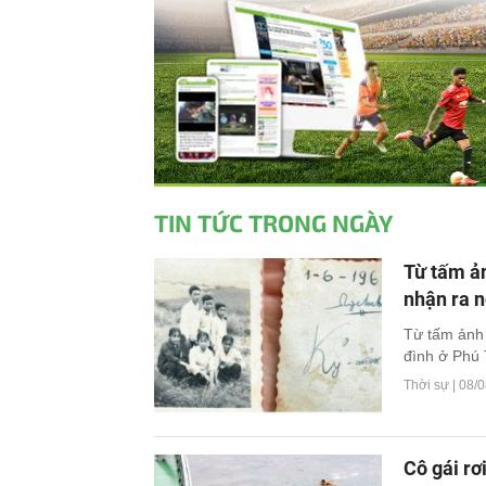
TIN TỨC TRONG NGÀY
Từ tấm ản
nhận ra n
Từ tấm ảnh t
đình ở Phú 
Thời sự |
08/0
Cô gái rơ