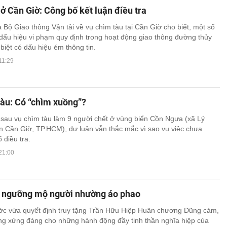
ở Cần Giờ: Công bố kết luận điều tra
a Bộ Giao thông Vận tải về vụ chìm tàu tại Cần Giờ cho biết, một số
dấu hiệu vi phạm quy định trong hoạt động giao thông đường thủy
 biệt có dấu hiệu ém thông tin.
11:29
tàu: Có “chìm xuồng”?
sau vụ chìm tàu làm 9 người chết ở vùng biển Cồn Ngựa (xã Lý
 Cần Giờ, TP.HCM), dư luận vẫn thắc mắc vì sao vụ việc chưa
 điều tra.
21:00
 ngưỡng mộ người nhường áo phao
ớc vừa quyết định truy tặng Trần Hữu Hiệp Huân chương Dũng cảm,
g xứng đáng cho những hành động đầy tinh thần nghĩa hiệp của