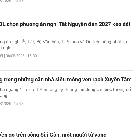
8/2026 | 15:57
L chọn phương án nghỉ Tết Nguyên đán 2027 kéo dài
g án nghỉ lễ, Tết, Bộ Văn hóa, Thể thao và Du lịch thống nhất lựa
 nghỉ...
ết |
08/08/2026 | 15:30
g trong những căn nhà siêu mỏng ven rạch Xuyên Tâm
hà ngang 4 m, dài 1,4 m, ông Lý Hoàng tận dụng các bức tường để
ảng...
8/2026 | 15:08
ền gỗ trên sông Sài Gòn, một người tử vong