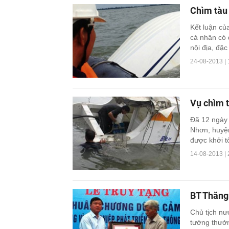
Chìm tàu 
Kết luận củ
cá nhân có 
nội địa, đặc
24-08-2013 | 
Vụ chìm 
Đã 12 ngày 
Nhơn, huyện
được khởi tố
14-08-2013 | 
BT Thăng
Chủ tịch nư
tưởng thưởn