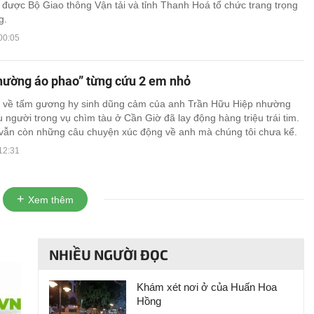
ễ được Bộ Giao thông Vận tải và tỉnh Thanh Hoá tổ chức trang trọng
g.
00:05
hường áo phao” từng cứu 2 em nhỏ
 về tấm gương hy sinh dũng cảm của anh Trần Hữu Hiệp nhường
 người trong vụ chìm tàu ở Cần Giờ đã lay động hàng triệu trái tim.
vẫn còn những câu chuyện xúc động về anh mà chúng tôi chưa kể.
12:31
Xem thêm
NHIỀU NGƯỜI ĐỌC
Khám xét nơi ở của Huấn Hoa
Hồng