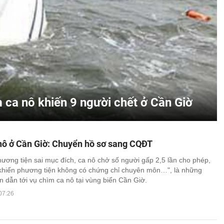
 ca nô khiến 9 người chết ở Cần Giờ
nô ở Cần Giờ: Chuyển hồ sơ sang CQĐT
ương tiện sai mục đích, ca nô chở số người gấp 2,5 lần cho phép,
khiển phương tiện không có chứng chỉ chuyên môn…", là những
 dẫn tới vụ chìm ca nô tại vùng biển Cần Giờ.
07:26