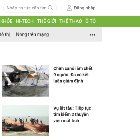
Đăng nhập
 KHỎE
HI-TECH
THẾ GIỚI
THỂ THAO
Ô TÔ
ô thị
Nóng trên mạng
Chìm canô làm chết
9 người: Đã có kết
luận giám định
Vụ lật tàu: Tiếp tục
tìm kiếm 2 thuyền
viên mất tích