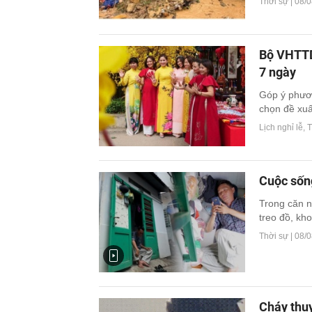
Thời sự |
08/0
Bộ VHTTD
7 ngày
Góp ý phươn
chọn đề xuất
Lịch nghỉ lễ, T
Cuộc sốn
Trong căn n
treo đồ, kho
Thời sự |
08/0
Cháy thuy