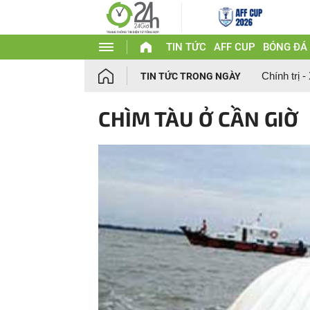
TIN TỨC
AFF CUP
BÓNG ĐÁ
Chính trị -
TIN TỨC TRONG NGÀY
CHÌM TÀU Ở CẦN GIỜ