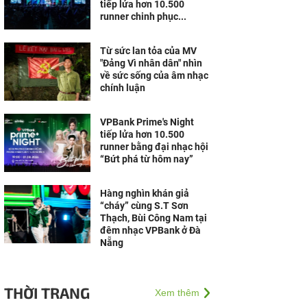
tiếp lửa hơn 10.500
runner chinh phục...
Từ sức lan tỏa của MV
"Đảng Vì nhân dân" nhìn
về sức sống của âm nhạc
chính luận
VPBank Prime's Night
tiếp lửa hơn 10.500
runner bằng đại nhạc hội
“Bứt phá từ hôm nay”
Hàng nghìn khán giả
“cháy” cùng S.T Sơn
Thạch, Bùi Công Nam tại
đêm nhạc VPBank ở Đà
Nẵng
THỜI TRANG
Xem thêm