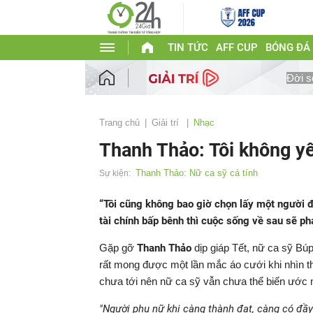
TIN TỨC
AFF CUP
BÓNG ĐÁ
Đời s
Trang chủ
Giải trí
Nhạc
Thanh Thảo: Tôi không yê
Thanh Thảo: Nữ ca sỹ cá tính
Sự kiện:
“Tôi cũng không bao giờ chọn lấy một người đ
tài chính bấp bênh thì cuộc sống về sau sẽ phá
Gặp gỡ
Thanh Thảo
dịp giáp Tết, nữ ca sỹ Bú
rất mong được một lần mắc áo cưới khi nhìn th
chưa tới nên nữ ca sỹ vẫn chưa thể biến ước 
"Người phụ nữ khi càng thành đạt, càng có đầy 