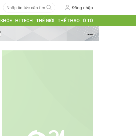
Đăng nhập
 KHỎE
HI-TECH
THẾ GIỚI
THỂ THAO
Ô TÔ
g