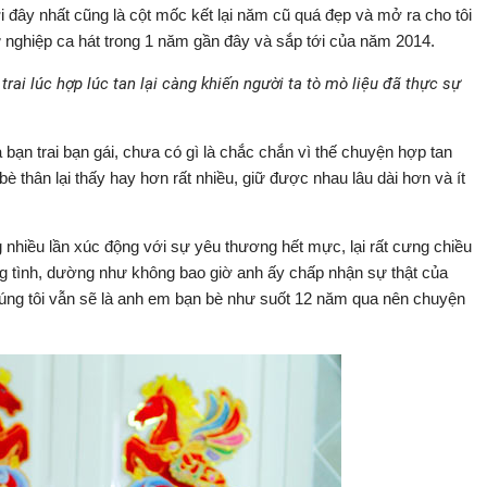
 đây nhất cũng là cột mốc kết lại năm cũ quá đẹp và mở ra cho tôi
sự nghiệp ca hát trong 1 năm gần đây và sắp tới của năm 2014.
rai lúc hợp lúc tan lại càng khiến người ta tò mò liệu đã thực sự
 bạn trai bạn gái, chưa có gì là chắc chắn vì thế chuyện hợp tan
 bè thân lại thấy hay hơn rất nhiều, giữ được nhau lâu dài hơn và ít
 nhiều lần xúc động với sự yêu thương hết mực, lại rất cưng chiều
ung tình, dường như không bao giờ anh ấy chấp nhận sự thật của
húng tôi vẫn sẽ là anh em bạn bè như suốt 12 năm qua nên chuyện