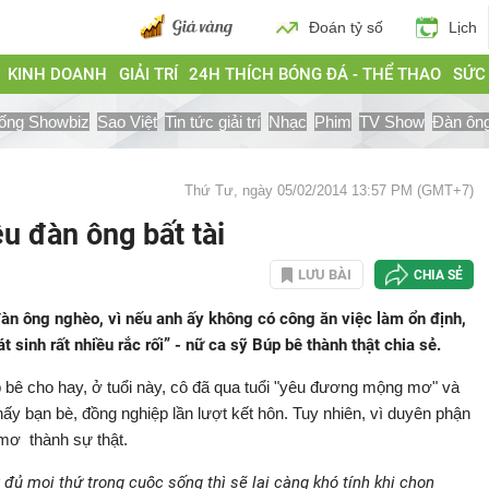
Đoán tỷ số
Lịch
KINH DOANH
GIẢI TRÍ
24H THÍCH BÓNG ĐÁ - THỂ THAO
SỨC
ống Showbiz
Sao Việt
Tin tức giải trí
Nhạc
Phim
TV Show
Đàn ôn
Thứ Tư, ngày 05/02/2014 13:57 PM (GMT+7)
u đàn ông bất tài
LƯU BÀI
CHIA SẺ
àn ông nghèo, vì nếu anh ấy không có công ăn việc làm ổn định,
t sinh rất nhiều rắc rối” - nữ ca sỹ Búp bê thành thật chia sẻ.
p bê cho hay, ở tuổi này, cô đã qua tuổi "yêu đương mộng mơ" và
ấy bạn bè, đồng nghiệp lần lượt kết hôn. Tuy nhiên, vì duyên phận
mơ thành sự thật.
đủ mọi thứ trong cuộc sống thì sẽ lại càng khó tính khi chọn