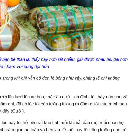
ở bạn bè thân lại thấy hay hơn rất nhiều, giữ được nhau lâu dài hơn
 va chạm với xung đột hơn
h, trong khi chị vẫn cô đơn lẻ bóng như vậy, chẳng lẽ chị không
i lần lượt lên xe hoa, mặc áo cưới linh đình, tôi thấy nôn nao và
ậm chí, đã có lúc tôi còn tưởng tượng ra đám cưới của mình sau
a đấy (Cười).
úc này tôi trở nên rất khó tính mỗi khi bắt đầu một mối quan hệ
 cảm giác an toàn và bền lâu. Ở tuổi này tôi cũng không còn trẻ