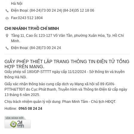
Hà Nội
Điện thoại: (84-24)
73 00 24 24
| (84-24)
35 12 18 06
Fax:
0243 512 1804
CHI NHÁNH TP.HỒ CHÍ MINH
Tầng 11, Cao ốc 123-127 Võ Văn Tần, phường Xuân Hòa, Tp. Hồ Chí
Minh.
Điện thoại: (84-28)
73 00 24 24
GIẤY PHÉP THIẾT LẬP TRANG THÔNG TIN ĐIỆN TỬ TỔNG
HỢP TRÊN MẠNG.
Giấy phép số 180/GP-STTTT ngày cấp 11/12/2024 - Sở thông tin và truyền
thông Hà Nội.
Giấy xác nhận thông báo cung cấp dịch vụ Mạng xã hội số 89 /GXN-
PTTH&TTĐT do Cục Phát thanh, Truyền hình và Thông tin Điện tử cấp ngày
13 tháng 6 năm 2025.
Chịu trách nhiệm quản lý nội dung: Phan Minh Tâm - Chủ tịch HĐQT.
Hotline:
0965 08 24 24