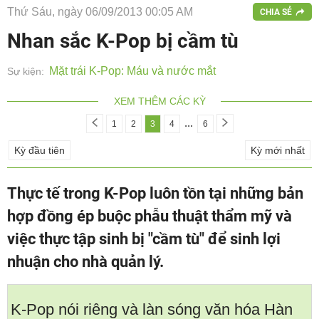
Thứ Sáu, ngày 06/09/2013 00:05 AM
CHIA SẺ
Nhan sắc K-Pop bị cầm tù
Mặt trái K-Pop: Máu và nước mắt
Sự kiện:
XEM THÊM CÁC KỲ
...
1
2
3
4
6
Kỳ đầu tiên
Kỳ mới nhất
Thực tế trong K-Pop luôn tồn tại những bản
hợp đồng ép buộc phẫu thuật thẩm mỹ và
việc thực tập sinh bị "cầm tù" để sinh lợi
nhuận cho nhà quản lý.
K-Pop nói riêng và làn sóng văn hóa Hàn