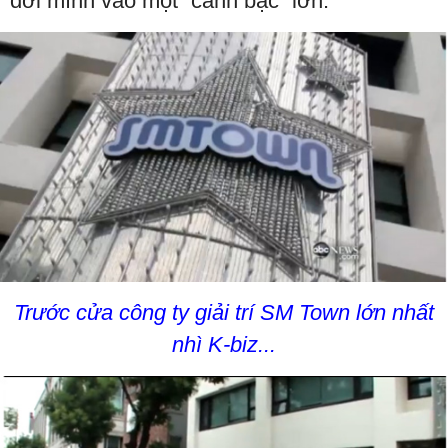
đời mình vào một “canh bạc” lớn.
Trước cửa công ty giải trí SM Town lớn nhất
nhì K-biz...