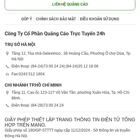
LIÊN HỆ QUẢNG CÁO
GÓP Ý
CHÍNH SÁCH BẢO MẬT
ĐIỀU KHOẢN SỬ DỤNG
Công Ty Cổ Phần Quảng Cáo Trực Tuyến 24h
TRỤ SỞ HÀ NỘI
Tầng 12, Tòa nhà Geleximco , 36 Hoàng Cầu, Phường Ô chợ Dừa, Tp.
Hà Nội
Điện thoại: (84-24)
73 00 24 24
| (84-24)
35 12 18 06
Fax:
0243 512 1804
CHI NHÁNH TP.HỒ CHÍ MINH
Tầng 11, Cao ốc 123-127 Võ Văn Tần, phường Xuân Hòa, Tp. Hồ Chí
Minh.
Điện thoại: (84-28)
73 00 24 24
GIẤY PHÉP THIẾT LẬP TRANG THÔNG TIN ĐIỆN TỬ TỔNG
HỢP TRÊN MẠNG.
Giấy phép số 180/GP-STTTT ngày cấp 11/12/2024 - Sở thông tin và truyền
thông Hà Nội.