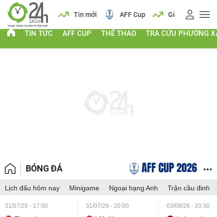
 vàng
Lịch
Tin mới
AFF Cup
Giá vàng
TIN TỨC
AFF CUP
THỂ THAO
TRA CỨU PHƯỜNG X
BÓNG ĐÁ
Lịch đấu hôm nay
Minigame
Ngoại hạng Anh
Trận cầu đinh
31/07/26 - 17:00
31/07/26 - 20:00
03/08/26 - 20:30