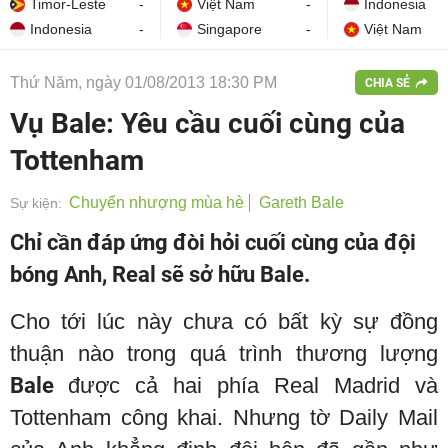
Timor-Leste
-
Việt Nam
-
Indonesia
Indonesia
-
Singapore
-
Việt Nam
Thứ Năm, ngày 01/08/2013 18:30 PM
CHIA SẺ
Vụ Bale: Yêu cầu cuối cùng của
Tottenham
Chuyển nhượng mùa hè
Gareth Bale
Sự kiện:
Chỉ cần đáp ứng đòi hỏi cuối cùng của đội
bóng Anh, Real sẽ sở hữu Bale.
Cho tới lúc này chưa có bất kỳ sự đồng
thuận nào trong quá trình thương lượng
Bale
được cả hai phía Real Madrid và
Tottenham công khai. Nhưng tờ Daily Mail