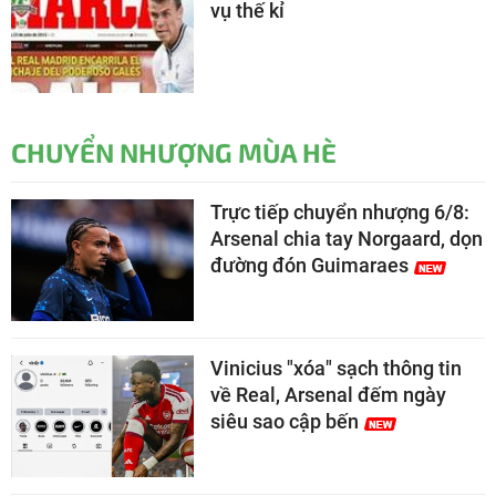
vụ thế kỉ
CHUYỂN NHƯỢNG MÙA HÈ
Trực tiếp chuyển nhượng 6/8:
Arsenal chia tay Norgaard, dọn
đường đón Guimaraes
Vinicius "xóa" sạch thông tin
về Real, Arsenal đếm ngày
siêu sao cập bến