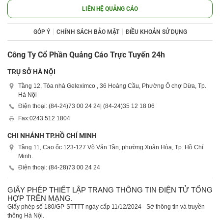
LIÊN HỆ QUẢNG CÁO
GÓP Ý
CHÍNH SÁCH BẢO MẬT
ĐIỀU KHOẢN SỬ DỤNG
Công Ty Cổ Phần Quảng Cáo Trực Tuyến 24h
TRỤ SỞ HÀ NỘI
Tầng 12, Tòa nhà Geleximco , 36 Hoàng Cầu, Phường Ô chợ Dừa, Tp.
Hà Nội
Điện thoại: (84-24)
73 00 24 24
| (84-24)
35 12 18 06
Fax:
0243 512 1804
CHI NHÁNH TP.HỒ CHÍ MINH
Tầng 11, Cao ốc 123-127 Võ Văn Tần, phường Xuân Hòa, Tp. Hồ Chí
Minh.
Điện thoại: (84-28)
73 00 24 24
GIẤY PHÉP THIẾT LẬP TRANG THÔNG TIN ĐIỆN TỬ TỔNG
HỢP TRÊN MẠNG.
Giấy phép số 180/GP-STTTT ngày cấp 11/12/2024 - Sở thông tin và truyền
thông Hà Nội.