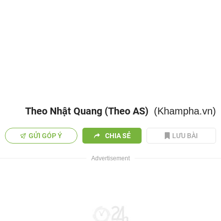
Theo Nhật Quang (Theo AS)
(Khampha.vn)
GỬI GÓP Ý
CHIA SẺ
LƯU BÀI