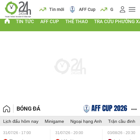
 vàng
Lịch
Tin mới
AFF Cup
Giá vàng
TIN TỨC
AFF CUP
THỂ THAO
TRA CỨU PHƯỜNG X
BÓNG ĐÁ
Lịch đấu hôm nay
Minigame
Ngoại hạng Anh
Trận cầu đinh
31/07/26 - 17:00
31/07/26 - 20:00
03/08/26 - 20:30