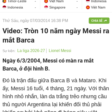
Timor-Leste
-
Việt Nam
-
Indonesia
Indonesia
-
Singapore
-
Việt Nam
Thứ Sáu, ngày 07/03/2014 16:38 PM
CHIA SẺ
Video: Tròn 10 năm ngày Messi ra
mắt Barca
La liga 2026-27
Lionel Messi
Sự kiện:
Ngày 6/3/2004, Messi có màn ra mắt
Barca, ở đội hình B.
Đó là trận đấu giữa Barca B và Mataro. Khi
ấy, Messi 16 tuổi, 4 tháng, 21 ngày. Với thân
hình nhỏ nhắn, làn da trắng trẻo nhưng cầu
thủ người Argentina lại khiến đối thủ phải