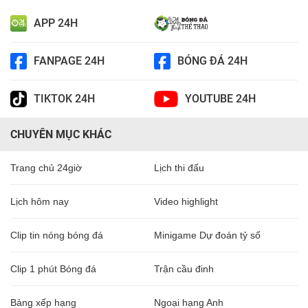
APP 24H
FANPAGE 24H
BÓNG ĐÁ 24H
TIKTOK 24H
YOUTUBE 24H
CHUYÊN MỤC KHÁC
Trang chủ 24giờ
Lịch thi đấu
Lịch hôm nay
Video highlight
Clip tin nóng bóng đá
Minigame Dự đoán tỷ số
Clip 1 phút Bóng đá
Trận cầu đinh
Bảng xếp hạng
Ngoại hạng Anh