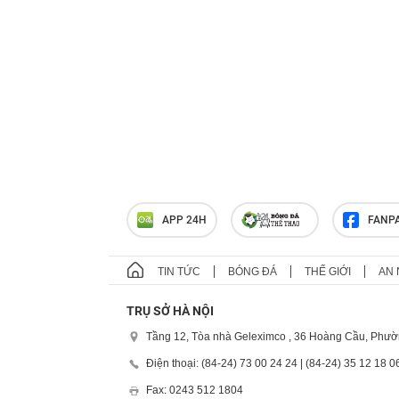
APP 24H
FANP
TIN TỨC
BÓNG ĐÁ
THẾ GIỚI
AN 
TRỤ SỞ HÀ NỘI
Tầng 12, Tòa nhà Geleximco , 36 Hoàng Cầu, Phườ
Điện thoại: (84-24) 73 00 24 24 | (84-24) 35 12 18 0
Fax: 0243 512 1804