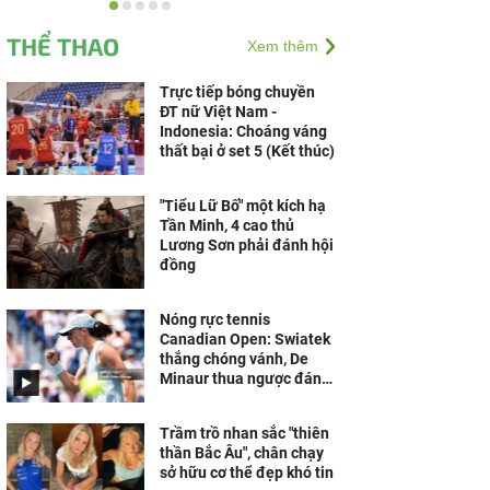
Doanh nghiệp cần gì để
vững vàng trước biến
THỂ THAO
Xem thêm
động?
Trực tiếp bóng chuyền
ĐT nữ Việt Nam -
Indonesia: Choáng váng
thất bại ở set 5 (Kết thúc)
"Tiểu Lữ Bố" một kích hạ
Tần Minh, 4 cao thủ
Lương Sơn phải đánh hội
đồng
Nóng rực tennis
Canadian Open: Swiatek
thắng chóng vánh, De
Minaur thua ngược đáng
tiếc
Trầm trồ nhan sắc "thiên
thần Bắc Âu", chân chạy
sở hữu cơ thể đẹp khó tin