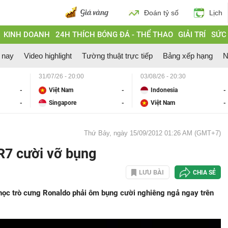
Đoán tỷ số
Lịch
KINH DOANH
24H THÍCH BÓNG ĐÁ - THỂ THAO
GIẢI TRÍ
SỨC
 nay
Video highlight
Tường thuật trực tiếp
Bảng xếp hạng
N
31/07/26 - 20:00
03/08/26 - 20:30
-
Việt Nam
-
Indonesia
-
-
Singapore
-
Việt Nam
-
Thứ Bảy, ngày 15/09/2012 01:26 AM (GMT+7)
R7 cười vỡ bụng
LƯU BÀI
CHIA SẺ
học trò cưng Ronaldo phải ôm bụng cười nghiêng ngả ngay trên