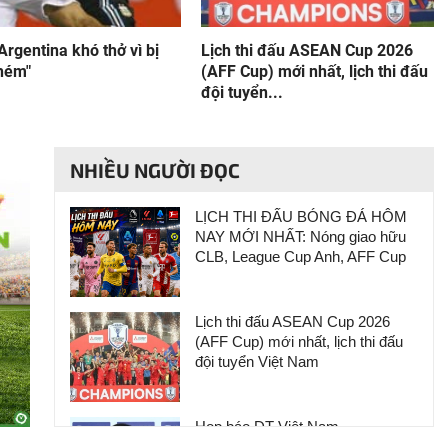
Argentina khó thở vì bị
Lịch thi đấu ASEAN Cup 2026
chém"
(AFF Cup) mới nhất, lịch thi đấu
đội tuyển...
NHIỀU NGƯỜI ĐỌC
LỊCH THI ĐẤU BÓNG ĐÁ HÔM
NAY MỚI NHẤT: Nóng giao hữu
CLB, League Cup Anh, AFF Cup
Lịch thi đấu ASEAN Cup 2026
(AFF Cup) mới nhất, lịch thi đấu
đội tuyển Việt Nam
Họp báo ĐT Việt Nam -
Campuchia: Cầu thủ Indonesia hạ