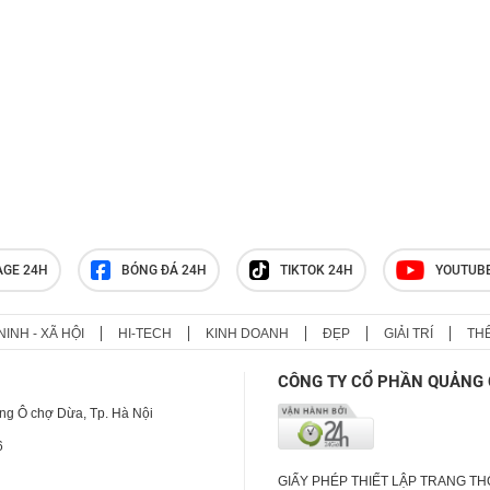
AGE 24H
BÓNG ĐÁ 24H
TIKTOK 24H
YOUTUB
NINH - XÃ HỘI
HI-TECH
KINH DOANH
ĐẸP
GIẢI TRÍ
TH
CÔNG TY CỔ PHẦN QUẢNG 
ng Ô chợ Dừa, Tp. Hà Nội
6
GIẤY PHÉP THIẾT LẬP TRANG T