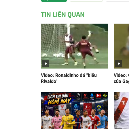
hiện
TIN LIÊN QUAN
tại
Video: Ronaldinho đá "kiểu
Video:
Rivaldo"
của Ga