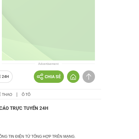
Advertisement
CHIA SẺ
E 24H
Ể THAO
Ô TÔ
CÁO TRỰC TUYẾN 24H
HÔNG TIN ĐIỆN TỬ TỔNG HỢP TRÊN MẠNG.