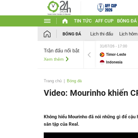
TIN TỨC
AFF CUP
BÓNG ĐÁ
Lịch thi đấu
Lịch hôm
BÓNG ĐÁ
31/07/26 - 17:00
Trận đấu nổi bật
Timor-Leste
Xem thêm
Indonesia
Trang chủ
Bóng đá
Video: Mourinho khiến C
Không hiểu Mourinho đã nói những gì để cậu 
sân tập của Real.