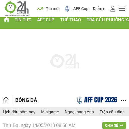
 vàng
Lịch
Tin mới
AFF Cup
Điểm chuẩn 2026
TIN TỨC
AFF CUP
THỂ THAO
TRA CỨU PHƯỜNG X
BÓNG ĐÁ
Lịch đấu hôm nay
Minigame
Ngoại hạng Anh
Trận cầu đinh
Thứ Ba, ngày 14/05/2013 08:58 AM
CHIA SẺ