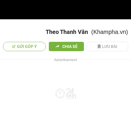
Video
Theo Thanh Vân
(Khampha.vn)
GỬI GÓP Ý
CHIA SẺ
LƯU BÀI