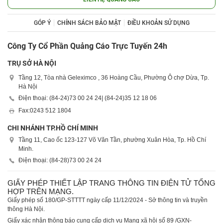
GÓP Ý
CHÍNH SÁCH BẢO MẬT
ĐIỀU KHOẢN SỬ DỤNG
Công Ty Cổ Phần Quảng Cáo Trực Tuyến 24h
TRỤ SỞ HÀ NỘI
Tầng 12, Tòa nhà Geleximco , 36 Hoàng Cầu, Phường Ô chợ Dừa, Tp.
Hà Nội
Điện thoại: (84-24)
73 00 24 24
| (84-24)
35 12 18 06
Fax:
0243 512 1804
CHI NHÁNH TP.HỒ CHÍ MINH
Tầng 11, Cao ốc 123-127 Võ Văn Tần, phường Xuân Hòa, Tp. Hồ Chí
Minh.
Điện thoại: (84-28)
73 00 24 24
GIẤY PHÉP THIẾT LẬP TRANG THÔNG TIN ĐIỆN TỬ TỔNG
HỢP TRÊN MẠNG.
Giấy phép số 180/GP-STTTT ngày cấp 11/12/2024 - Sở thông tin và truyền
thông Hà Nội.
Giấy xác nhận thông báo cung cấp dịch vụ Mạng xã hội số 89 /GXN-