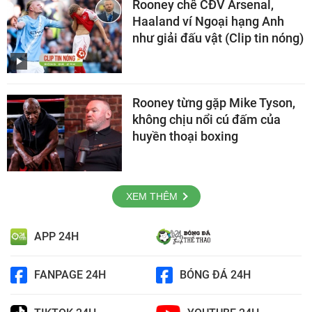
Rooney chê CĐV Arsenal,
Haaland ví Ngoại hạng Anh
như giải đấu vật (Clip tin nóng)
Rooney từng gặp Mike Tyson,
không chịu nổi cú đấm của
huyền thoại boxing
XEM THÊM
APP 24H
FANPAGE 24H
BÓNG ĐÁ 24H