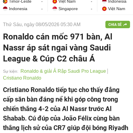
Timor-Leste
-
Việt Nam
-
Indonesia
Indonesia
-
Singapore
-
Việt Nam
Thứ Sáu, ngày 08/05/2026 05:30 AM
CHIA SẺ
Ronaldo cán mốc 971 bàn, Al
Nassr áp sát ngai vàng Saudi
League & Cúp C2 châu Á
Ronaldo & giải Ả Rập Saudi Pro League
Sự kiện:
Cristiano Ronaldo
Cristiano Ronaldo tiếp tục cho thấy đẳng
cấp săn bàn đáng nể khi góp công trong
chiến thắng 4-2 của Al Nassr trước Al
Shabab. Cú đúp của João Félix cùng bàn
thắng lịch sử của CR7 giúp đội bóng Riyadh