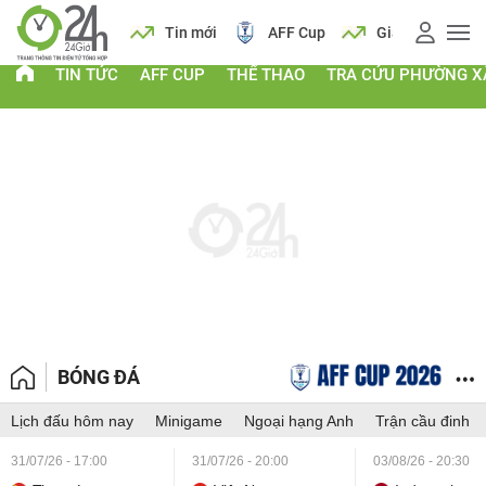
 vàng
Lịch
Tin mới
AFF Cup
Giá vàng
TIN TỨC
AFF CUP
THỂ THAO
TRA CỨU PHƯỜNG X
BÓNG ĐÁ
Lịch đấu hôm nay
Minigame
Ngoại hạng Anh
Trận cầu đinh
31/07/26 - 17:00
31/07/26 - 20:00
03/08/26 - 20:30