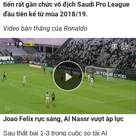
tiến rất gần chức vô địch Saudi Pro League
đầu tiên kể từ mùa 2018/19.
Video bàn thắng của Ronaldo
Play
Video
Joao Felix rực sáng, Al Nassr vượt áp lực
Sau thất bại 1-3 trong cuộc so tài Al