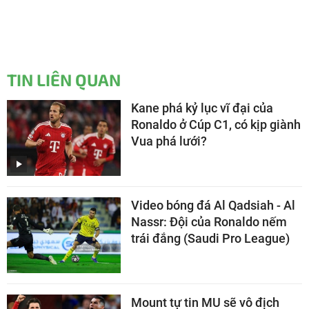
TIN LIÊN QUAN
Kane phá kỷ lục vĩ đại của
Ronaldo ở Cúp C1, có kịp giành
Vua phá lưới?
Video bóng đá Al Qadsiah - Al
Nassr: Đội của Ronaldo nếm
trái đắng (Saudi Pro League)
Mount tự tin MU sẽ vô địch