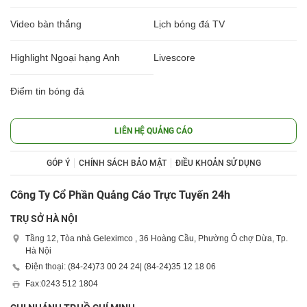
Video bàn thắng
Lịch bóng đá TV
Highlight Ngoại hạng Anh
Livescore
Điểm tin bóng đá
LIÊN HỆ QUẢNG CÁO
GÓP Ý
CHÍNH SÁCH BẢO MẬT
ĐIỀU KHOẢN SỬ DỤNG
Công Ty Cổ Phần Quảng Cáo Trực Tuyến 24h
TRỤ SỞ HÀ NỘI
Tầng 12, Tòa nhà Geleximco , 36 Hoàng Cầu, Phường Ô chợ Dừa, Tp.
Hà Nội
Điện thoại: (84-24)
73 00 24 24
| (84-24)
35 12 18 06
Fax:
0243 512 1804