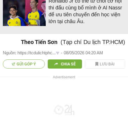
Ronaldo Jr có thể từ chối cơ hội
thi đấu cùng bố mình ở Al Nassr
để ưu tiên chuyển đến học viện
lớn tại châu Âu.
Theo Tiến Sơn
(Tạp chí Du lịch TP.HCM)
Nguồn: https://tcdulichtphc...
-
08/05/2026 04:20 AM
GỬI GÓP Ý
CHIA SẺ
LƯU BÀI