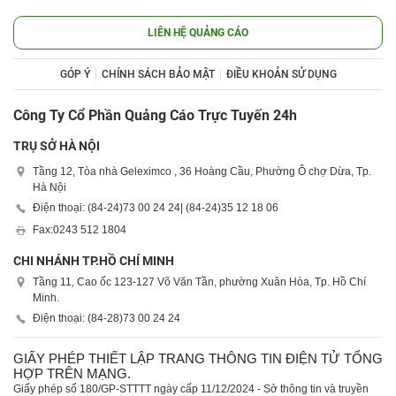
LIÊN HỆ QUẢNG CÁO
GÓP Ý
CHÍNH SÁCH BẢO MẬT
ĐIỀU KHOẢN SỬ DỤNG
Công Ty Cổ Phần Quảng Cáo Trực Tuyến 24h
TRỤ SỞ HÀ NỘI
Tầng 12, Tòa nhà Geleximco , 36 Hoàng Cầu, Phường Ô chợ Dừa, Tp.
Hà Nội
Điện thoại: (84-24)
73 00 24 24
| (84-24)
35 12 18 06
Fax:
0243 512 1804
CHI NHÁNH TP.HỒ CHÍ MINH
Tầng 11, Cao ốc 123-127 Võ Văn Tần, phường Xuân Hòa, Tp. Hồ Chí
Minh.
Điện thoại: (84-28)
73 00 24 24
GIẤY PHÉP THIẾT LẬP TRANG THÔNG TIN ĐIỆN TỬ TỔNG
HỢP TRÊN MẠNG.
Giấy phép số 180/GP-STTTT ngày cấp 11/12/2024 - Sở thông tin và truyền