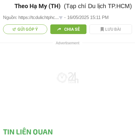
Theo Hạ My (TH)
(Tạp chí Du lịch TP.HCM)
Nguồn: https://tcdulichtphc...
-
16/05/2025 15:11 PM
GỬI GÓP Ý
CHIA SẺ
LƯU BÀI
TIN LIÊN QUAN