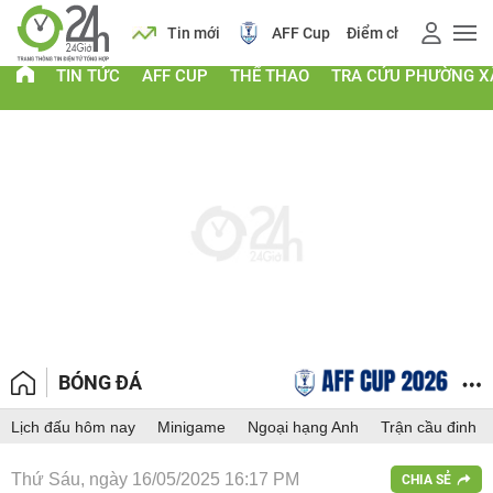
 vàng
Lịch
Tin mới
AFF Cup
Điểm chuẩn 2026
TIN TỨC
AFF CUP
THỂ THAO
TRA CỨU PHƯỜNG X
BÓNG ĐÁ
Lịch đấu hôm nay
Minigame
Ngoại hạng Anh
Trận cầu đinh
Thứ Sáu, ngày 16/05/2025 16:17 PM
CHIA SẺ