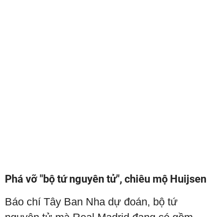
Phá vỡ "bộ tứ nguyên tử", chiêu mộ Huijsen
Báo chí Tây Ban Nha dự đoán, bộ tứ