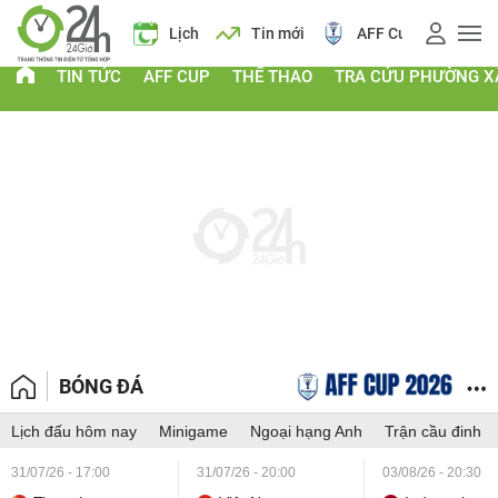
Giá vàng
Lịch
Tin mới
AFF Cup
Giá
TIN TỨC
AFF CUP
THỂ THAO
TRA CỨU PHƯỜNG X
BÓNG ĐÁ
Lịch đấu hôm nay
Minigame
Ngoại hạng Anh
Trận cầu đinh
31/07/26 - 17:00
31/07/26 - 20:00
03/08/26 - 20:30