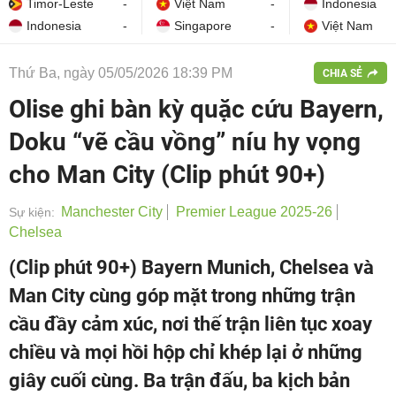
Timor-Leste
-
Việt Nam
-
Indonesia
Indonesia
-
Singapore
-
Việt Nam
Thứ Ba, ngày 05/05/2026 18:39 PM
CHIA SẺ
Olise ghi bàn kỳ quặc cứu Bayern,
Doku “vẽ cầu vồng” níu hy vọng
cho Man City (Clip phút 90+)
Manchester City
Premier League 2025-26
Sự kiện:
Chelsea
(Clip phút 90+) Bayern Munich, Chelsea và
Man City cùng góp mặt trong những trận
cầu đầy cảm xúc, nơi thế trận liên tục xoay
chiều và mọi hồi hộp chỉ khép lại ở những
giây cuối cùng. Ba trận đấu, ba kịch bản