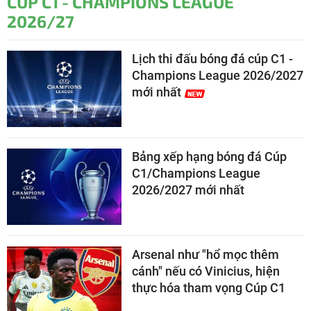
CUP C1 - CHAMPIONS LEAGUE
2026/27
Lịch thi đấu bóng đá cúp C1 -
Champions League 2026/2027
mới nhất
Bảng xếp hạng bóng đá Cúp
C1/Champions League
2026/2027 mới nhất
Arsenal như "hổ mọc thêm
cánh" nếu có Vinicius, hiện
thực hóa tham vọng Cúp C1