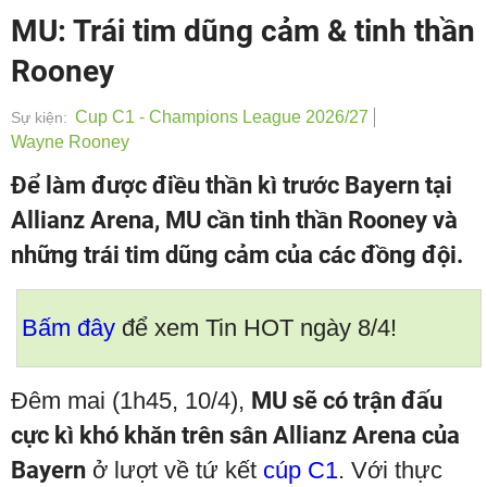
MU: Trái tim dũng cảm & tinh thần
Rooney
Cup C1 - Champions League 2026/27
Sự kiện:
Wayne Rooney
Để làm được điều thần kì trước Bayern tại
Allianz Arena, MU cần tinh thần Rooney và
những trái tim dũng cảm của các đồng đội.
Bấm đây
để xem Tin HOT ngày 8/4!
Đêm mai (1h45, 10/4),
MU sẽ có trận đấu
cực kì khó khăn trên sân Allianz Arena của
Bayern
ở lượt về tứ kết
cúp C1
. Với thực