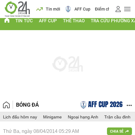
 vàng
Lịch
Tin mới
AFF Cup
Điểm chuẩn 2026
TIN TỨC
AFF CUP
THỂ THAO
TRA CỨU PHƯỜNG X
BÓNG ĐÁ
Lịch đấu hôm nay
Minigame
Ngoại hạng Anh
Trận cầu đinh
Thứ Ba, ngày 08/04/2014 05:29 AM
CHIA SẺ