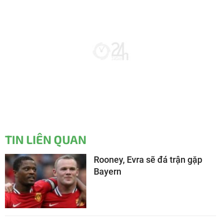
TIN LIÊN QUAN
Rooney, Evra sẽ đá trận gặp
Bayern