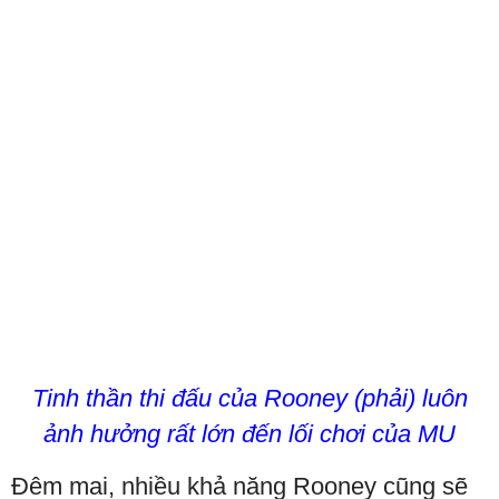
Tinh thần thi đấu của Rooney (phải) luôn
ảnh hưởng rất lớn đến lối chơi của MU
Đêm mai, nhiều khả năng Rooney cũng sẽ