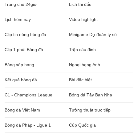
Trang chủ 24giờ
Lịch thi đấu
Lịch hôm nay
Video highlight
Clip tin nóng bóng đá
Minigame Dự đoán tỷ số
Clip 1 phút Bóng đá
Trận cầu đinh
Bảng xếp hạng
Ngoại hạng Anh
Kết quả bóng đá
Bài đặc biệt
C1 - Champions League
Bóng đá Tây Ban Nha
Bóng đá Việt Nam
Tường thuật trực tiếp
Bóng đá Pháp - Ligue 1
Cúp Quốc gia