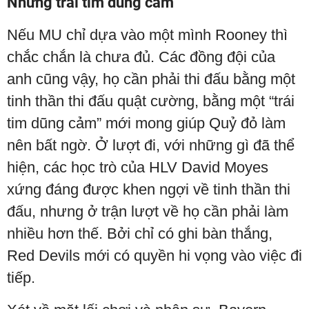
Những trái tim dũng cảm
Nếu MU chỉ dựa vào một mình Rooney thì
chắc chắn là chưa đủ. Các đồng đội của
anh cũng vậy, họ cần phải thi đấu bằng một
tinh thần thi đấu quật cường, bằng một “trái
tim dũng cảm” mới mong giúp Quỷ đỏ làm
nên bất ngờ. Ở lượt đi, với những gì đã thể
hiện, các học trò của HLV David Moyes
xứng đáng được khen ngợi về tinh thần thi
đấu, nhưng ở trận lượt về họ cần phải làm
nhiều hơn thế. Bởi chỉ có ghi bàn thắng,
Red Devils mới có quyền hi vọng vào việc đi
tiếp.