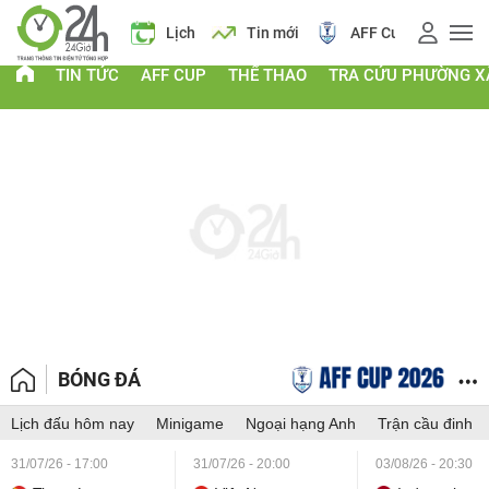
 vàng
Lịch
Tin mới
AFF Cup
Giá vàng
TIN TỨC
AFF CUP
THỂ THAO
TRA CỨU PHƯỜNG X
BÓNG ĐÁ
Lịch đấu hôm nay
Minigame
Ngoại hạng Anh
Trận cầu đinh
31/07/26 - 17:00
31/07/26 - 20:00
03/08/26 - 20:30