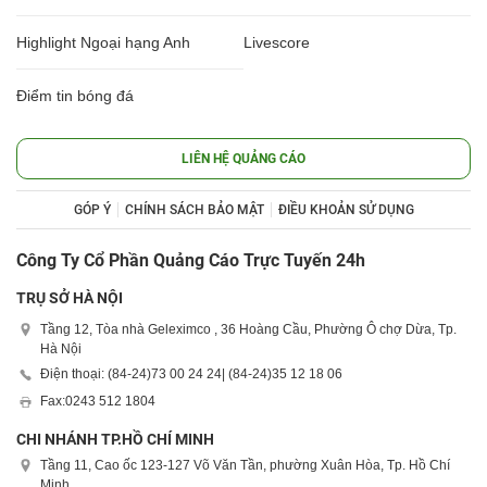
Highlight Ngoại hạng Anh
Livescore
Điểm tin bóng đá
LIÊN HỆ QUẢNG CÁO
GÓP Ý
CHÍNH SÁCH BẢO MẬT
ĐIỀU KHOẢN SỬ DỤNG
Công Ty Cổ Phần Quảng Cáo Trực Tuyến 24h
TRỤ SỞ HÀ NỘI
Tầng 12, Tòa nhà Geleximco , 36 Hoàng Cầu, Phường Ô chợ Dừa, Tp.
Hà Nội
Điện thoại: (84-24)
73 00 24 24
| (84-24)
35 12 18 06
Fax:
0243 512 1804
CHI NHÁNH TP.HỒ CHÍ MINH
Tầng 11, Cao ốc 123-127 Võ Văn Tần, phường Xuân Hòa, Tp. Hồ Chí
Minh.