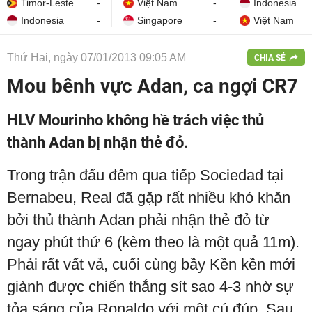
Timor-Leste
-
Việt Nam
-
Indonesia
Indonesia
-
Singapore
-
Việt Nam
Thứ Hai, ngày 07/01/2013 09:05 AM
CHIA SẺ
Mou bênh vực Adan, ca ngợi CR7
HLV Mourinho không hề trách việc thủ
thành Adan bị nhận thẻ đỏ.
Trong trận đấu đêm qua tiếp Sociedad tại
Bernabeu, Real đã gặp rất nhiều khó khăn
bởi thủ thành Adan phải nhận thẻ đỏ từ
ngay phút thứ 6 (kèm theo là một quả 11m).
Phải rất vất vả, cuối cùng bầy Kền kền mới
giành được chiến thắng sít sao 4-3 nhờ sự
tỏa sáng của Ronaldo với một cú đúp. Sau