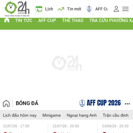
Giá vàng
Lịch
Tin mới
AFF Cup
Giá
TIN TỨC
AFF CUP
THỂ THAO
TRA CỨU PHƯỜNG X
BÓNG ĐÁ
Lịch đấu hôm nay
Minigame
Ngoại hạng Anh
Trận cầu đinh
31/07/26 - 17:00
31/07/26 - 20:00
03/08/26 - 20:30