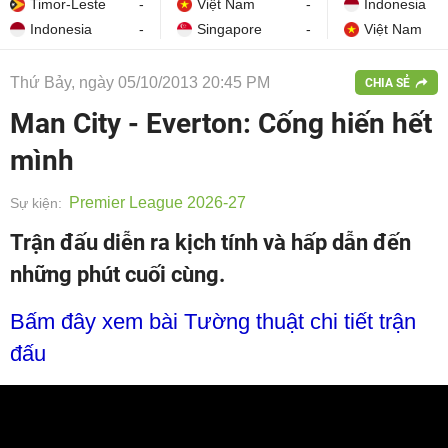
Timor-Leste
-
Việt Nam
-
Indonesia
Indonesia
-
Singapore
-
Việt Nam
Thứ Bảy, ngày 05/10/2013 20:45 PM
CHIA SẺ
Man City - Everton: Cống hiến hết
mình
Premier League 2026-27
Sự kiện:
Trận đấu diễn ra kịch tính và hấp dẫn đến
những phút cuối cùng.
Bấm đây xem bài Tường thuật chi tiết trận
đấu