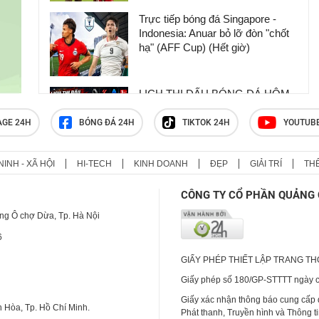
Trực tiếp bóng đá Singapore -
Indonesia: Anuar bỏ lỡ đòn "chốt
hạ" (AFF Cup) (Hết giờ)
LỊCH THI ĐẤU BÓNG ĐÁ HÔM
NAY MỚI NHẤT: Nóng giao hữu
CLB, League Cup Anh, AFF Cup
AGE 24H
BÓNG ĐÁ 24H
TIKTOK 24H
YOUTUB
NINH - XÃ HỘI
HI-TECH
KINH DOANH
ĐẸP
GIẢI TRÍ
TH
Lịch thi đấu ASEAN Cup 2026
(AFF Cup) mới nhất, lịch thi đấu
CÔNG TY CỔ PHẦN QUẢNG 
đội tuyển Việt Nam
ng Ô chợ Dừa, Tp. Hà Nội
6
GIẤY PHÉP THIẾT LẬP TRANG T
Giấy phép số 180/GP-STTTT ngày cấ
Giấy xác nhận thông báo cung cấp
 Hòa, Tp. Hồ Chí Minh.
Phát thanh, Truyền hình và Thông t