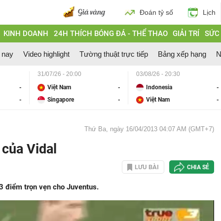
Đoán tỷ số
Lịch
KINH DOANH
24H THÍCH BÓNG ĐÁ - THỂ THAO
GIẢI TRÍ
SỨC
 nay
Video highlight
Tường thuật trực tiếp
Bảng xếp hạng
N
31/07/26 - 20:00
03/08/26 - 20:30
-
Việt Nam
-
Indonesia
-
-
Singapore
-
Việt Nam
-
Thứ Ba, ngày 16/04/2013 04:07 AM (GMT+7)
 của Vidal
LƯU BÀI
CHIA SẺ
3 điểm trọn vẹn cho Juventus.