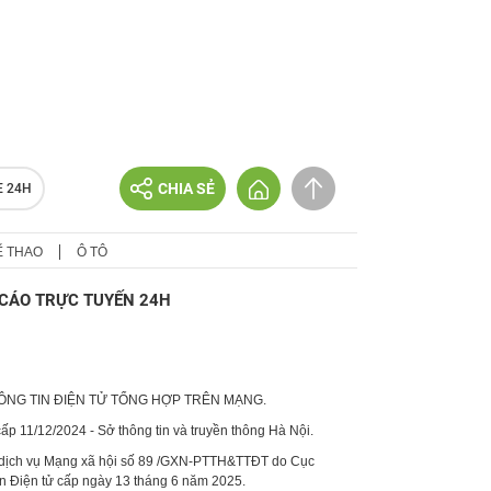
CHIA SẺ
E 24H
Ể THAO
Ô TÔ
CÁO TRỰC TUYẾN 24H
HÔNG TIN ĐIỆN TỬ TỔNG HỢP TRÊN MẠNG.
p 11/12/2024 - Sở thông tin và truyền thông Hà Nội.
 dịch vụ Mạng xã hội số 89 /GXN-PTTH&TTĐT do Cục
in Điện tử cấp ngày 13 tháng 6 năm 2025.