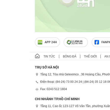
APP 24H
FANP
TIN TỨC
BÓNG ĐÁ
THẾ GIỚI
AN 
TRỤ SỞ HÀ NỘI
Tầng 12, Tòa nhà Geleximco , 36 Hoàng Cầu, Phườ
Điện thoại: (84-24) 73 00 24 24 | (84-24) 35 12 18 0
Fax: 0243 512 1804
CHI NHÁNH TP.HỒ CHÍ MINH
Tầng 11, Cao ốc 123-127 Võ Văn Tần, phường Xuân