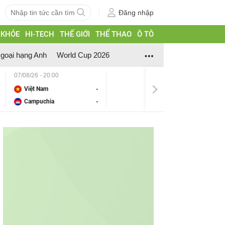
Đăng nhập
 KHỎE
HI-TECH
THẾ GIỚI
THỂ THAO
Ô TÔ
goại hạng Anh
World Cup 2026
07/08/26 - 20:00
Việt Nam
-
Campuchia
-