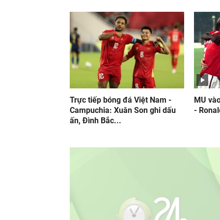
Trực tiếp bóng đá Việt Nam -
MU vào
Campuchia: Xuân Son ghi dấu
- Ronal
ấn, Đình Bắc...