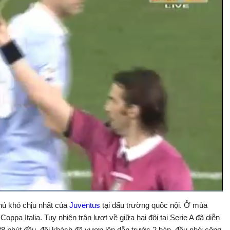
on
thủ khó chịu nhất của
Juventus
tại đấu trường quốc nội. Ở mùa
Bật
Toàn
Backward
âm
màn
Coppa Italia. Tuy nhiên trận lượt về giữa hai đội tại Serie A đã diễn
thanh
hình
 28 phút đầu, đội khách đã vươn lên dẫn trước 2 bàn, đều nhờ công