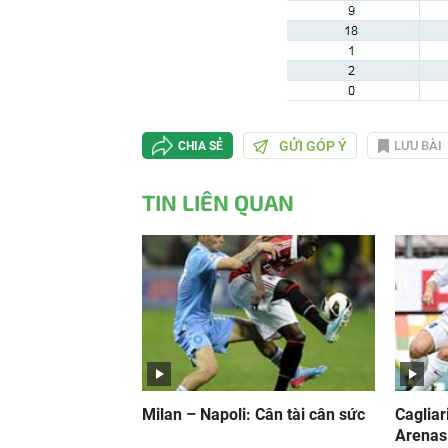
GỬI GÓP Ý
LƯU BÀI
CHIA SẺ
TIN LIÊN QUAN
Milan – Napoli: Cân tài cân sức
Cagliar
Arenas