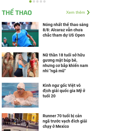
Trung tâm Y khoa
Phương Nam lan tỏa
THỂ THAO
Xem thêm
nghĩa cử đẹp vì cộng
đồng
Nóng nhất thể thao sáng
8/8: Alcaraz vẫn chưa
chắc tham dự US Open
Nữ thần 18 tuổi sở hữu
gương mặt búp bê,
nhưng cơ bắp khiến nam
nhi "ngả mũ"
Kình ngư gốc Việt vô
địch giải quốc gia Mỹ ở
tuổi 20
Runner 70 tuổi bị cản
ngã trước vạch đích giải
chạy ở Mexico