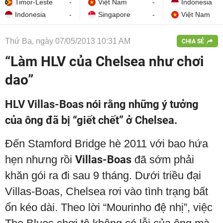
Timor-Leste
-
Việt Nam
-
Indonesia
Indonesia
-
Singapore
-
Việt Nam
Thứ Ba, ngày 07/05/2013 10:31 AM
CHIA SẺ
“Làm HLV của Chelsea như chơi
dao”
HLV Villas-Boas nói rằng những ý tưởng
của ông đã bị “giết chết” ở Chelsea.
Đến Stamford Bridge hè 2011 với bao hứa
hẹn nhưng rồi
Villas-Boas
đã sớm phải
khăn gói ra đi sau 9 tháng. Dưới triều đại
Villas-Boas, Chelsea rơi vào tình trạng bất
ổn kéo dài. Theo lời “Mourinho đệ nhị”, việc