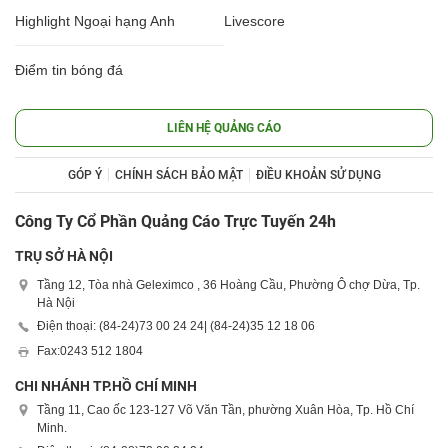
Highlight Ngoại hạng Anh
Livescore
Điểm tin bóng đá
LIÊN HỆ QUẢNG CÁO
GÓP Ý
CHÍNH SÁCH BẢO MẬT
ĐIỀU KHOẢN SỬ DỤNG
Công Ty Cổ Phần Quảng Cáo Trực Tuyến 24h
TRỤ SỞ HÀ NỘI
Tầng 12, Tòa nhà Geleximco , 36 Hoàng Cầu, Phường Ô chợ Dừa, Tp.
Hà Nội
Điện thoại: (84-24)
73 00 24 24
| (84-24)
35 12 18 06
Fax:
0243 512 1804
CHI NHÁNH TP.HỒ CHÍ MINH
Tầng 11, Cao ốc 123-127 Võ Văn Tần, phường Xuân Hòa, Tp. Hồ Chí
Minh.