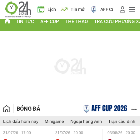
 vàng
Lịch
Tin mới
AFF Cup
Giá vàng
TIN TỨC
AFF CUP
THỂ THAO
TRA CỨU PHƯỜNG X
BÓNG ĐÁ
Lịch đấu hôm nay
Minigame
Ngoại hạng Anh
Trận cầu đinh
31/07/26 - 17:00
31/07/26 - 20:00
03/08/26 - 20:30