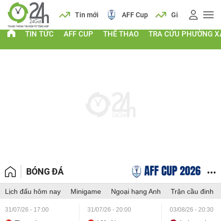
 vàng
Lịch
Tin mới
AFF Cup
Giá vàng
TIN TỨC
AFF CUP
THỂ THAO
TRA CỨU PHƯỜNG X
BÓNG ĐÁ
Lịch đấu hôm nay
Minigame
Ngoại hạng Anh
Trận cầu đinh
31/07/26 - 17:00
31/07/26 - 20:00
03/08/26 - 20:30