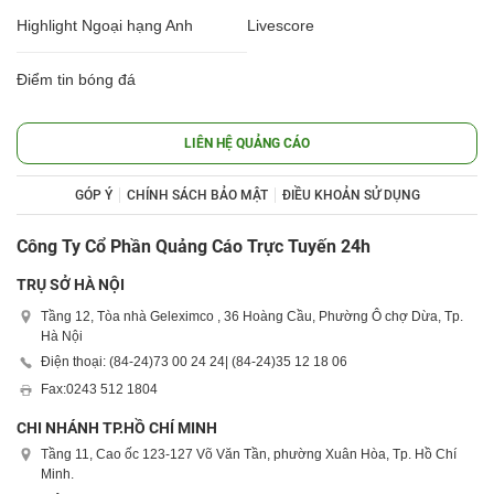
Highlight Ngoại hạng Anh
Livescore
Điểm tin bóng đá
LIÊN HỆ QUẢNG CÁO
GÓP Ý
CHÍNH SÁCH BẢO MẬT
ĐIỀU KHOẢN SỬ DỤNG
Công Ty Cổ Phần Quảng Cáo Trực Tuyến 24h
TRỤ SỞ HÀ NỘI
Tầng 12, Tòa nhà Geleximco , 36 Hoàng Cầu, Phường Ô chợ Dừa, Tp.
Hà Nội
Điện thoại: (84-24)
73 00 24 24
| (84-24)
35 12 18 06
Fax:
0243 512 1804
CHI NHÁNH TP.HỒ CHÍ MINH
Tầng 11, Cao ốc 123-127 Võ Văn Tần, phường Xuân Hòa, Tp. Hồ Chí
Minh.