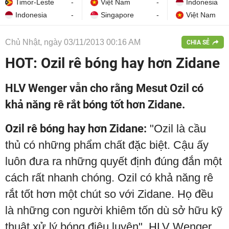
Timor-Leste
-
Việt Nam
-
Indonesia
Indonesia
-
Singapore
-
Việt Nam
Chủ Nhật, ngày 03/11/2013 00:16 AM
CHIA SẺ
HOT: Ozil rê bóng hay hơn Zidane
HLV Wenger vẫn cho rằng Mesut Ozil có
khả năng rê rắt bóng tốt hơn Zidane.
Ozil rê bóng hay hơn Zidane:
"Ozil là cầu
thủ có những phẩm chất đặc biệt. Cậu ấy
luôn đưa ra những quyết định đúng đắn một
cách rất nhanh chóng. Ozil có khả năng rê
rắt tốt hơn một chút so với Zidane. Họ đều
là những con người khiêm tốn dù sở hữu kỹ
thuật xử lý bóng điêu luyện", HLV Wenger