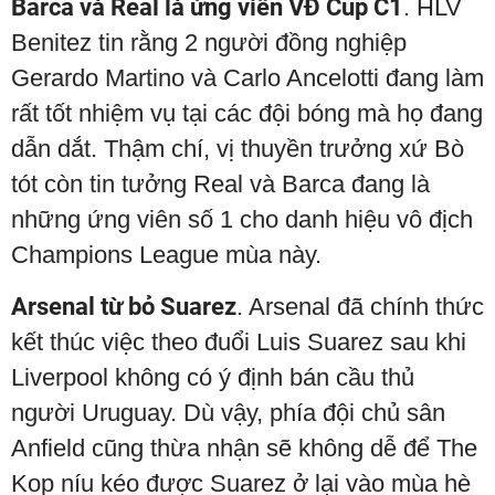
Barca và Real là ứng viên VĐ Cup C1
. HLV
Benitez tin rằng 2 người đồng nghiệp
Gerardo Martino và Carlo Ancelotti đang làm
rất tốt nhiệm vụ tại các đội bóng mà họ đang
dẫn dắt. Thậm chí, vị thuyền trưởng xứ Bò
tót còn tin tưởng Real và Barca đang là
những ứng viên số 1 cho danh hiệu vô địch
Champions League mùa này.
Arsenal từ bỏ Suarez
. Arsenal đã chính thức
kết thúc việc theo đuổi Luis Suarez sau khi
Liverpool không có ý định bán cầu thủ
người Uruguay. Dù vậy, phía đội chủ sân
Anfield cũng thừa nhận sẽ không dễ để The
Kop níu kéo được Suarez ở lại vào mùa hè