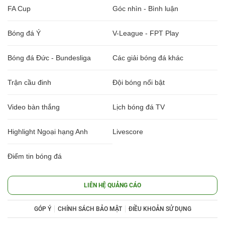
FA Cup
Góc nhìn - Bình luận
Bóng đá Ý
V-League - FPT Play
Bóng đá Đức - Bundesliga
Các giải bóng đá khác
Trận cầu đinh
Đội bóng nổi bật
Video bàn thắng
Lịch bóng đá TV
Highlight Ngoại hạng Anh
Livescore
Điểm tin bóng đá
LIÊN HỆ QUẢNG CÁO
GÓP Ý
CHÍNH SÁCH BẢO MẬT
ĐIỀU KHOẢN SỬ DỤNG