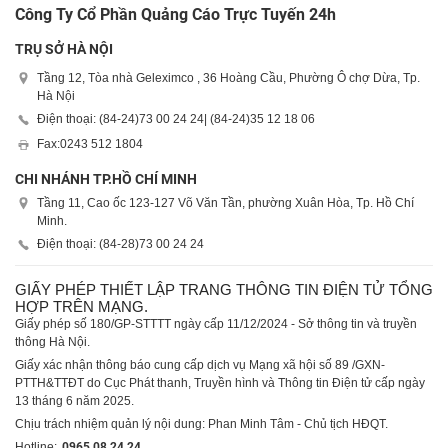
Công Ty Cổ Phần Quảng Cáo Trực Tuyến 24h
TRỤ SỞ HÀ NỘI
Tầng 12, Tòa nhà Geleximco , 36 Hoàng Cầu, Phường Ô chợ Dừa, Tp.
Hà Nội
Điện thoại: (84-24)
73 00 24 24
| (84-24)
35 12 18 06
Fax:
0243 512 1804
CHI NHÁNH TP.HỒ CHÍ MINH
Tầng 11, Cao ốc 123-127 Võ Văn Tần, phường Xuân Hòa, Tp. Hồ Chí
Minh.
Điện thoại: (84-28)
73 00 24 24
GIẤY PHÉP THIẾT LẬP TRANG THÔNG TIN ĐIỆN TỬ TỔNG
HỢP TRÊN MẠNG.
Giấy phép số 180/GP-STTTT ngày cấp 11/12/2024 - Sở thông tin và truyền
thông Hà Nội.
Giấy xác nhận thông báo cung cấp dịch vụ Mạng xã hội số 89 /GXN-
PTTH&TTĐT do Cục Phát thanh, Truyền hình và Thông tin Điện tử cấp ngày
13 tháng 6 năm 2025.
Chịu trách nhiệm quản lý nội dung: Phan Minh Tâm - Chủ tịch HĐQT.
Hotline:
0965 08 24 24