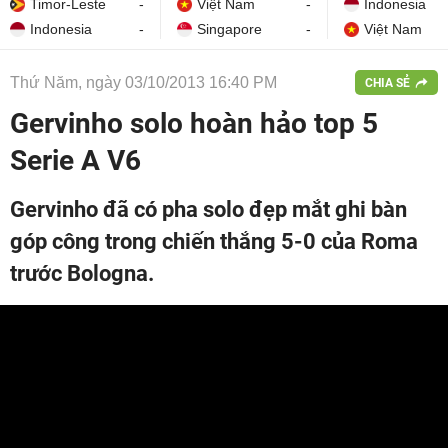
Timor-Leste
-
Việt Nam
-
Indonesia
Indonesia
-
Singapore
-
Việt Nam
Thứ Năm, ngày 03/10/2013 16:40 PM
CHIA SẺ
Gervinho solo hoàn hảo top 5
Serie A V6
Gervinho đã có pha solo đẹp mắt ghi bàn
góp công trong chiến thắng 5-0 của Roma
trước Bologna.