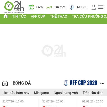
Giá vàng
Lịch
Tin mới
AFF Cup
Giá vàng
TIN TỨC
AFF CUP
THỂ THAO
TRA CỨU PHƯỜNG X
BÓNG ĐÁ
Lịch đấu hôm nay
Minigame
Ngoại hạng Anh
Trận cầu đinh
31/07/26 - 17:00
31/07/26 - 20:00
03/08/26 - 20:30