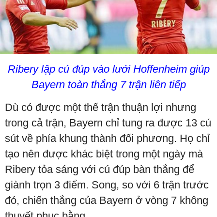
Ribery lập cú đúp vào lưới Hoffenheim giúp
Bayern toàn thắng 7 trận liên tiếp
Dù có được một thế trận thuận lợi nhưng
trong cả trận, Bayern chỉ tung ra được 13 cú
sút về phía khung thành đối phương. Họ chỉ
tạo nên được khác biệt trong một ngày mà
Ribery tỏa sáng với cú đúp bàn thắng để
giành trọn 3 điểm. Song, so với 6 trận trước
đó, chiến thắng của Bayern ở vòng 7 không
thuyết phục bằng.