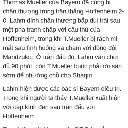
Thomas Mueller của Bayern đã cùng bị
chấn thương trong trận thắng Hoffenheim 2-
0. Lahm dính chấn thương bắp đùi trái sau
một pha tranh chấp với cầu thủ của
Hoffenheim, trong khi T.Mueller bị rách mi
mắt sau tình huống va chạm với đồng đội
Mandzukic. Ở trận đấu đó, Lahm vẫn chơi
đủ 90 phút, còn T.Mueller buộc phải rời sân
sớm để nhường chỗ cho Shaqiri.
Lahm hiện được các bác sĩ Bayern điều trị.
Trong khi người ta thấy T.Mueller xuất hiện
với cặp kính đen sau trận đấu với
Hoffenheim.