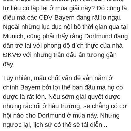
tự liệu có lặp lại ở mùa giải này? Đó cũng là
điều mà các CĐV Bayern đang rất lo ngại.
Ngoài những lục đục nội bộ thời gian qua tại
Munich, cũng phải thấy rằng Dortmund đang
dần trở lại với phong độ đích thực của nhà
ĐKVĐ với những trận đấu ấn tượng gần
đây.
Tuy nhiên, mấu chốt vấn đề vẫn nằm ở
chính Bayern bởi lợi thế ban đầu mà họ có
được là rất lớn. Nếu sớm giải quyết được
những rắc rối ở hậu trường, sẽ chẳng có cơ
hội nào cho Dortmund ở mùa này. Nhưng
ngược lại, lịch sử có thể sẽ tái diễn...