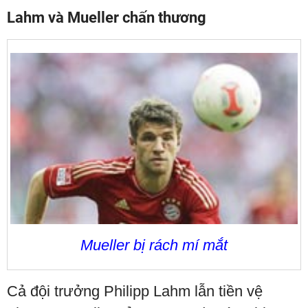
Lahm và Mueller chấn thương
Mueller bị rách mí mắt
Cả đội trưởng Philipp Lahm lẫn tiền vệ