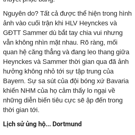
Nguyên do? Tất cả được thể hiện trong hình
ảnh vào cuối trận khi HLV Heynckes và
GĐTT Sammer dù bắt tay chia vui nhưng
vẫn không nhìn mặt nhau. Rõ ràng, mối
quan hệ căng thẳng và đang leo thang giữa
Heynckes và Sammer thời gian qua đã ảnh
hưởng không nhỏ tới sự tập trung của
Bayern. Sự sa sút của đội bóng xứ Bavaria
khiến NHM của họ cảm thấy lo ngại về
những diễn biến tiêu cực sẽ ập đến trong
thời gian tới.
Lịch sử ủng hộ... Dortmund