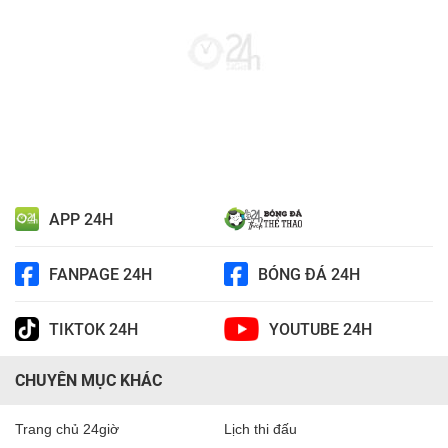
APP 24H
FANPAGE 24H
BÓNG ĐÁ 24H
TIKTOK 24H
YOUTUBE 24H
CHUYÊN MỤC KHÁC
Trang chủ 24giờ
Lịch thi đấu