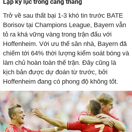
Lập kỷ lục trong căng thẳng
Trở về sau thất bại 1-3 khó tin trước BATE
Borisov tại Champions League, Bayern vẫn
tỏ ra khá vững vàng trong trận đấu với
Hoffenheim. Với ưu thế sân nhà, Bayern đã
chiếm tới 64% thời lượng kiểm soát bóng và
làm chủ hoàn toàn thế trận. Đây cũng là
kịch bản được dự đoán từ trước, bởi
Hoffenheim đang có phong độ không tốt.