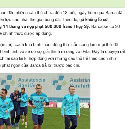
quan đến những cầu thủ chưa đến 18 tuổi, ngày hôm qua Barca đã
n lực cao nhất thế giới bóng đá. Theo đó, g
ã khổng lồ xứ
g 14 tháng và nộp phạt 500.000 franc Thụy Sỹ
. Barca sẽ có 90
ẽ chính thức được áp dụng.
hận một cách khá bình thản, đồng thời sẵn sàng làm mọi thứ để
t bình tĩnh và sẽ có sự giải thích rõ ràng với Fifa. Đây là chuyện rất
ích tại sao lại kí hợp đồng với những cầu thủ trẻ theo cách như
phát ngôn của Barca trả lời trước báo chí.