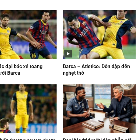
ác đại bác xé toang
Barca – Atletico: Dồn dập đến
ưới Barca
nghẹt thở