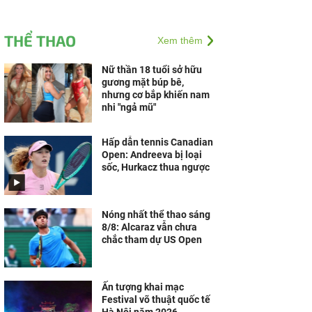
THỂ THAO
Xem thêm
Nữ thần 18 tuổi sở hữu
gương mặt búp bê,
nhưng cơ bắp khiến nam
nhi "ngả mũ"
Hấp dẫn tennis Canadian
Open: Andreeva bị loại
sốc, Hurkacz thua ngược
Nóng nhất thể thao sáng
8/8: Alcaraz vẫn chưa
chắc tham dự US Open
Ấn tượng khai mạc
Festival võ thuật quốc tế