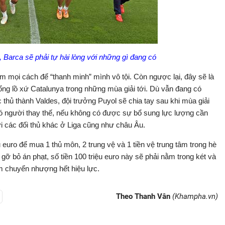
Barca sẽ phải tự hài lòng với những gì đang có
làm mọi cách để “thanh minh” mình vô tội. Còn ngược lại, đây sẽ là
g lồ xứ Catalunya trong những mùa giải tới. Dù vẫn đang có
c thủ thành Valdes, đội trưởng Puyol sẽ chia tay sau khi mùa giải
ó người thay thế, nếu không có được sự bổ sung lực lượng cần
ới các đối thủ khác ở Liga cũng như châu Âu.
u euro để mua 1 thủ môn, 2 trung vệ và 1 tiền vệ trung tâm trong hè
ỡ bỏ án phạt, số tiền 100 triệu euro này sẽ phải nằm trong két và
ấm chuyển nhượng hết hiệu lực.
Theo Thanh Vân
(Khampha.vn)