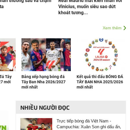
chấn thương sau va chạm
Real Madrid mất kiên nhẫn với
ta
Vinicius, muốn siêu sao dứt
khoát tương...
Xem thêm
 đá Tây
Bảng xếp hạng bóng đá
Kết quả thi đấu BÓNG ĐÁ
27 mới
Tây Ban Nha 2026/2027
TÂY BAN NHA 2025/2026
mới nhất
mới nhất
NHIỀU NGƯỜI ĐỌC
Trực tiếp bóng đá Việt Nam -
Campuchia: Xuân Son ghi dấu ấn,