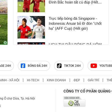
Đình Bắc hoàn tất cú đúp (Hết
giờ)
Trực tiếp bóng đá Singapore -
Indonesia: Anuar bỏ lỡ đòn "chốt
hạ" (AFF Cup) (Hết giờ)
LỊCH THI ĐẤU BÓNG ĐÁ HÔM
NAY MỚI NHẤT: Nóng giao hữu
CLB, League Cup Anh, AFF Cup
AGE 24H
BÓNG ĐÁ 24H
TIKTOK 24H
YOUTUB
Lịch thi đấu ASEAN Cup 2026
(AFF Cup) mới nhất, lịch thi đấu
NINH - XÃ HỘI
HI-TECH
KINH DOANH
ĐẸP
GIẢI TRÍ
TH
đội tuyển Việt Nam
CÔNG TY CỔ PHẦN QUẢNG 
ng Ô chợ Dừa, Tp. Hà Nội
6