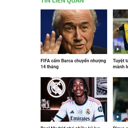
TIN LIÊN QUAN
FIFA cấm Barca chuyển nhượng
Tuyệt t
14 tháng
mành l