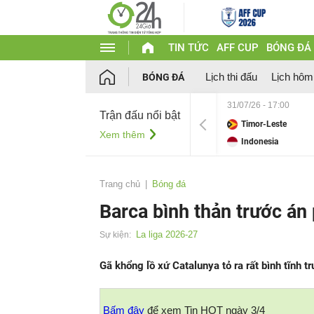
TIN TỨC
AFF CUP
BÓNG ĐÁ
Lịch thi đấu
Lịch hôm
BÓNG ĐÁ
31/07/26 - 17:00
Trận đấu nổi bật
Timor-Leste
Xem thêm
Indonesia
Trang chủ
Bóng đá
Barca bình thản trước án 
La liga 2026-27
Sự kiện:
Gã khổng lồ xứ Catalunya tỏ ra rất bình tĩnh 
Bấm đây
để xem Tin HOT ngày 3/4