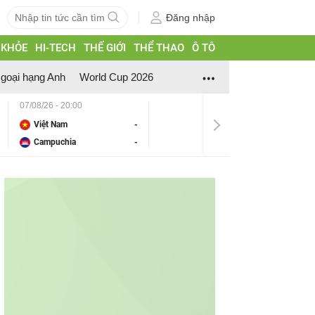
Đăng nhập
 KHỎE
HI-TECH
THẾ GIỚI
THỂ THAO
Ô TÔ
goại hạng Anh
World Cup 2026
07/08/26 - 20:00
Việt Nam
-
Campuchia
-