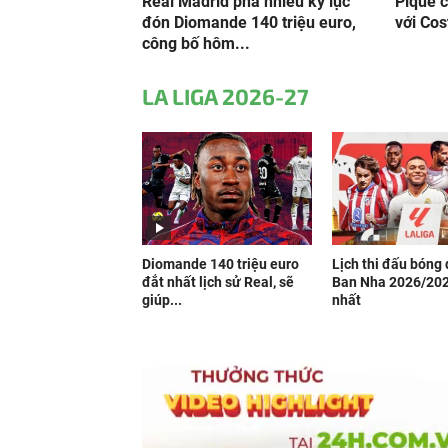
Real Madrid phá nhiều kỷ lục
Pique 
đón Diomande 140 triệu euro,
với Cos
công bố hôm...
LA LIGA 2026-27
Diomande 140 triệu euro
Lịch thi đấu bóng
đắt nhất lịch sử Real, sẽ
Ban Nha 2026/20
giúp...
nhất