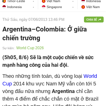
Timor-Leste
-
Việt Nam
-
Indonesia
Indonesia
-
Singapore
-
Việt Nam
Thứ Sáu, ngày 07/06/2013 13:46 PM
CHIA SẺ
Argentina–Colombia: Ở giữa
chiến trường
World Cup 2026
Sự kiện:
(5h05, 8/6) Sẽ là một cuộc chiến về sức
mạnh hàng công của hai đội.
Theo những tính toán, dù vòng loại
World
Cup
2014 khu vực Nam Mỹ vẫn còn tới 5
vòng đấu nữa nhưng
Argentina
chỉ cần
thêm 4 điểm để chắc chắn có mặt ở Brazil