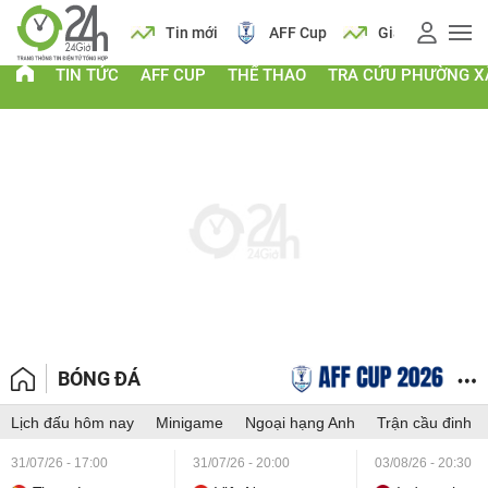
 vàng
Lịch
Tin mới
AFF Cup
Giá vàng
TIN TỨC
AFF CUP
THỂ THAO
TRA CỨU PHƯỜNG X
BÓNG ĐÁ
Lịch đấu hôm nay
Minigame
Ngoại hạng Anh
Trận cầu đinh
31/07/26 - 17:00
31/07/26 - 20:00
03/08/26 - 20:30