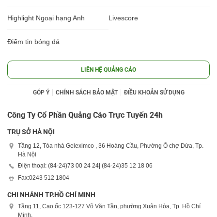
Highlight Ngoại hạng Anh
Livescore
Điểm tin bóng đá
LIÊN HỆ QUẢNG CÁO
GÓP Ý
CHÍNH SÁCH BẢO MẬT
ĐIỀU KHOẢN SỬ DỤNG
Công Ty Cổ Phần Quảng Cáo Trực Tuyến 24h
TRỤ SỞ HÀ NỘI
Tầng 12, Tòa nhà Geleximco , 36 Hoàng Cầu, Phường Ô chợ Dừa, Tp.
Hà Nội
Điện thoại: (84-24)
73 00 24 24
| (84-24)
35 12 18 06
Fax:
0243 512 1804
CHI NHÁNH TP.HỒ CHÍ MINH
Tầng 11, Cao ốc 123-127 Võ Văn Tần, phường Xuân Hòa, Tp. Hồ Chí
Minh.