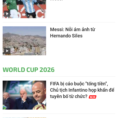
Messi: Nỗi ám ảnh từ
Hernando Siles
WORLD CUP 2026
FIFA bị cáo buộc "tống tiền",
Chủ tịch Infantino họp khẩn để
tuyên bố từ chức?