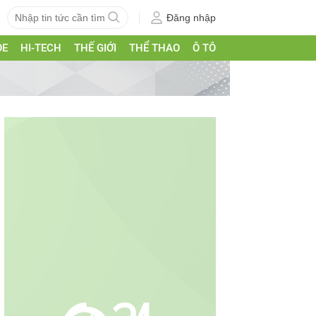
Đăng nhập
ỎE
HI-TECH
THẾ GIỚI
THỂ THAO
Ô TÔ