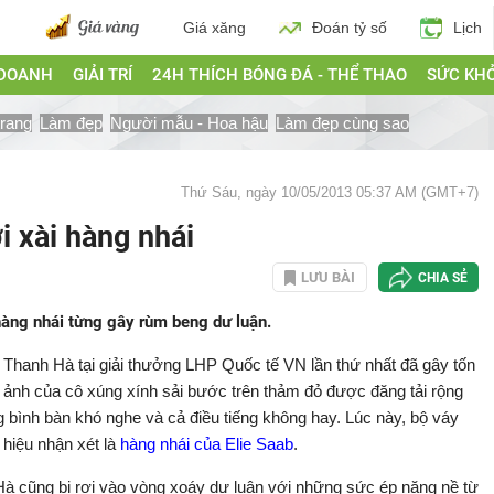
Giá xăng
Đoán tỷ số
Lịch
 DOANH
GIẢI TRÍ
24H THÍCH BÓNG ĐÁ - THỂ THAO
SỨC KH
trang
Làm đẹp
Người mẫu - Hoa hậu
Làm đẹp cùng sao
Thứ Sáu, ngày 10/05/2013 05:37 AM (GMT+7)
i xài hàng nhái
LƯU BÀI
CHIA SẺ
 hàng nhái từng gây rùm beng dư luận.
Thanh Hà tại giải thưởng LHP Quốc tế VN lần thứ nhất đã gây tốn
 ảnh của cô xúng xính sải bước trên thảm đỏ được đăng tải rộng
g bình bàn khó nghe và cả điều tiếng không hay. Lúc này, bộ váy
hiệu nhận xét là
hàng nhái của Elie Saab
.
à cũng bị rơi vào vòng xoáy dư luận với những sức ép nặng nề từ