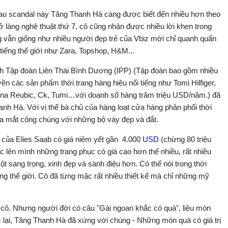
sau scandal này Tăng Thanh Hà càng được biết đến nhiều hơn theo
 làng nghệ thuật thứ 7, cô cũng nhận được nhiều lời khen trong
g vẫn giống như nhiều người đẹp trẻ của Vbiz mới chỉ quanh quẩn
tiếng thế giới như Zara, Topshop, H&M...
 tịch Tập đoàn Liên Thái Bình Dương (IPP) (Tập đoàn bao gồm nhiều
n các sản phẩm thời trang hàng hiệu nổi tiếng như Tomi Hilfiger,
na Reubic, Ck, Tumi…với doanh số hàng trăm triệu USD/năm.) đã
nh Hà. Với vị thế bà chủ của hàng loạt cửa hàng phân phối thời
lóa mắt công chúng với những bộ váy đẹp và đắt.
của Elies Saab có giá niêm yết gần 4
.000
USD
(chừng 80 triệu
 lên mình những trang phục có giá cao hơn thế nhiều, rất nhiều
t sang trọng, xinh đẹp và sành điệu hơn. Có thế nói trong thời
ng thế giới. Cô đã từng mặc rất nhiều thiết kế mà chỉ những mỹ
 cô. Nhưng người đời có câu "Gái ngoan khắc có quà", liệu món
lại, Tăng Thanh Hà đã xứng với chúng - Những món quà có giá trị