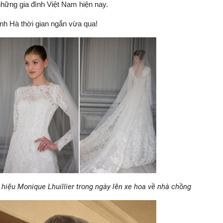
hững gia đình Việt Nam hiện nay.
nh Hà thời gian ngắn vừa qua!
hiệu Monique Lhuillier trong ngày lên xe hoa về nhà chồng