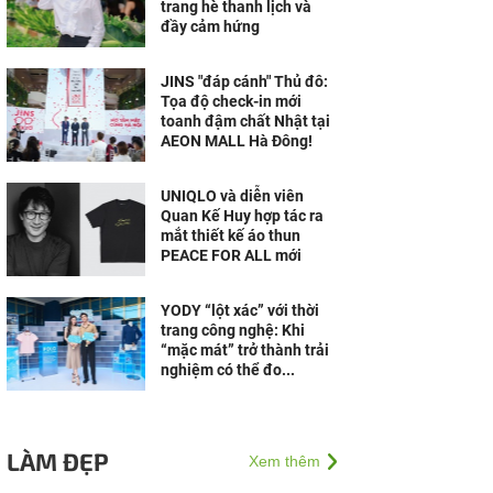
trang hè thanh lịch và
đầy cảm hứng
JINS "đáp cánh" Thủ đô:
Tọa độ check-in mới
toanh đậm chất Nhật tại
AEON MALL Hà Đông!
UNIQLO và diễn viên
Quan Kế Huy hợp tác ra
mắt thiết kế áo thun
PEACE FOR ALL mới
YODY “lột xác” với thời
trang công nghệ: Khi
“mặc mát” trở thành trải
nghiệm có thể đo...
LÀM ĐẸP
Xem thêm