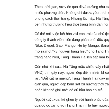
Theo thời gian, sự việc qua đi và dường như 
nhiều phương diện. Không chỉ được yêu thích ở
phong cách thời trang. Nhưng lúc này, Hà Tăn
bên những thương hiệu thời trang bình dân nổi 
Có thể nói, việc kết hôn với con trai của chủ
công ty thành viên
hiện đang phân phối độc quyề
Nike, Diesel, Gap, Mango, He by Mango, Bana
mở ra một "kỷ nguyên hàng hiệu" cho Tăng Tha
trang hàng hiệu, Tăng Thanh Hà liên tiếp làm 
Còn nhớ khi xưa, Hà Tăng mặc chiếc váy nhái 
VND) thì ngày nay, người đẹp điềm nhiên khoác
lần. "Đắt xắt ra miếng", Tăng Thanh Hà ngày mộ
gian qua, người đẹp bám sát xu hướng thời tra
nhân lớn thế giới mới có đủ hầu bao chi trả.
Người xuýt xoa, kẻ ghen tỵ với hạnh phúc của
quà đó có xứng với Tăng Thanh Hà hay ngược 