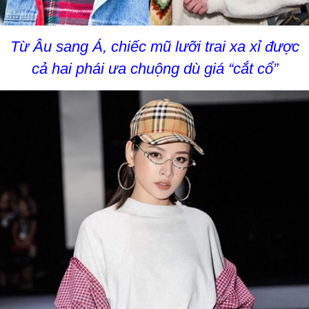
Từ Âu sang Á, chiếc mũ lưỡi trai xa xỉ được
cả hai phái ưa chuộng dù giá “cắt cổ”