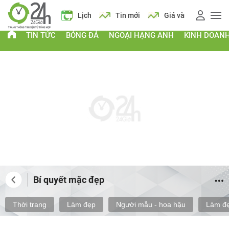
 xăng
Lịch
Tin mới
Giá vàng
Giá xăng
Lịc
TIN TỨC
BÓNG ĐÁ
NGOẠI HẠNG ANH
KINH DOAN
Bí quyết mặc đẹp
Thời trang
Làm đẹp
Người mẫu - hoa hậu
Làm đẹ