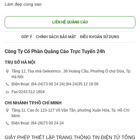
Làm đẹp cùng sao
LIÊN HỆ QUẢNG CÁO
GÓP Ý
CHÍNH SÁCH BẢO MẬT
ĐIỀU KHOẢN SỬ DỤNG
Công Ty Cổ Phần Quảng Cáo Trực Tuyến 24h
TRỤ SỞ HÀ NỘI
Tầng 12, Tòa nhà Geleximco , 36 Hoàng Cầu, Phường Ô chợ Dừa, Tp.
Hà Nội
Điện thoại: (84-24)
73 00 24 24
| (84-24)
35 12 18 06
Fax:
0243 512 1804
CHI NHÁNH TP.HỒ CHÍ MINH
Tầng 11, Cao ốc 123-127 Võ Văn Tần, phường Xuân Hòa, Tp. Hồ Chí
Minh.
Điện thoại: (84-28)
73 00 24 24
GIẤY PHÉP THIẾT LẬP TRANG THÔNG TIN ĐIỆN TỬ TỔNG