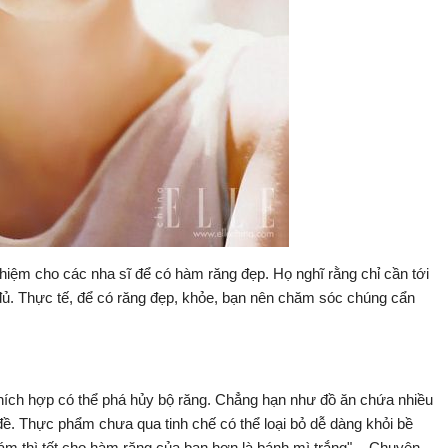
hiệm cho các nha sĩ để có hàm răng đẹp. Họ nghĩ rằng chỉ cần tới
 đủ. Thực tế, để có răng đẹp, khỏe, bạn nên chăm sóc chúng cẩn
hích hợp có thể phá hủy bộ răng. Chẳng hạn như đồ ăn chứa nhiều
đề. Thực phẩm chưa qua tinh chế có thể loại bỏ dễ dàng khỏi bề
cám thì tốt cho hàm răng của bạn hơn là bánh mì trắng". - Chuyên