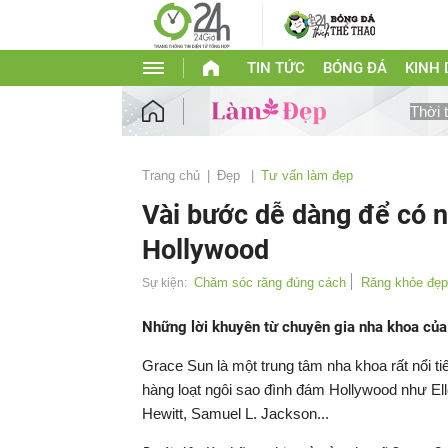
TIN TỨC
BÓNG ĐÁ
KINH
Thời 
Trang chủ
Đẹp
Tư vấn làm đẹp
Vài bước dễ dàng để có n
Hollywood
Chăm sóc răng đúng cách
Răng khỏe đẹp
Sự kiện:
Những lời khuyên từ chuyên gia nha khoa của
Grace Sun là một trung tâm nha khoa rất nổi ti
hàng loạt ngôi sao đình đám Hollywood như E
Hewitt, Samuel L. Jackson...