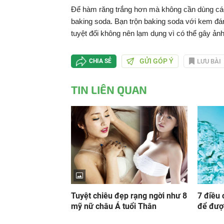
Để hàm răng trắng hơn mà không cần dùng các 
baking soda. Bạn trộn baking soda với kem đá
tuyệt đối không nên lạm dụng vì có thể gây ản
GỬI GÓP Ý
LƯU BÀI
CHIA SẺ
TIN LIÊN QUAN
Tuyệt chiêu đẹp rạng ngời như 8
7 điều 
mỹ nữ châu Á tuổi Thân
để đượ