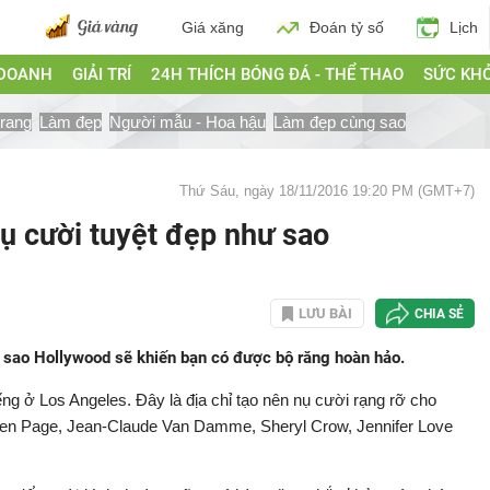
Giá xăng
Đoán tỷ số
Lịch
 DOANH
GIẢI TRÍ
24H THÍCH BÓNG ĐÁ - THỂ THAO
SỨC KH
trang
Làm đẹp
Người mẫu - Hoa hậu
Làm đẹp cùng sao
Thứ Sáu, ngày 18/11/2016 19:20 PM (GMT+7)
ụ cười tuyệt đẹp như sao
LƯU BÀI
CHIA SẺ
 sao Hollywood sẽ khiến bạn có được bộ răng hoàn hảo.
ếng ở Los Angeles. Đây là địa chỉ tạo nên nụ cười rạng rỡ cho
llen Page, Jean-Claude Van Damme, Sheryl Crow, Jennifer Love