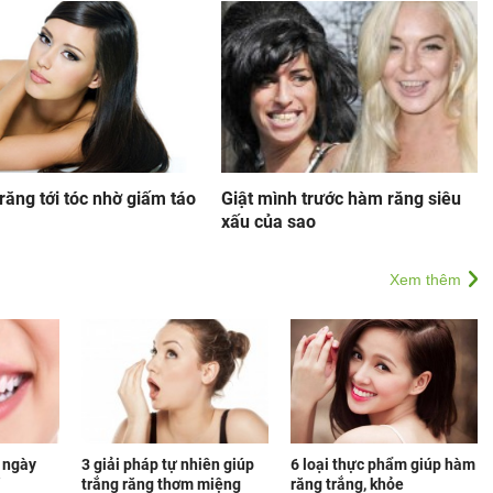
răng tới tóc nhờ giấm táo
Giật mình trước hàm răng siêu
xấu của sao
Xem thêm
 ngày
3 giải pháp tự nhiên giúp
6 loại thực phẩm giúp hàm
trắng răng thơm miệng
răng trắng, khỏe