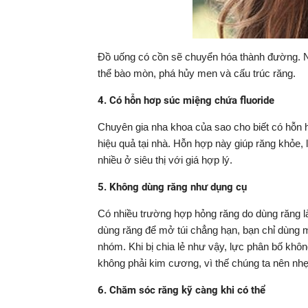
Đồ uống có cồn sẽ chuyển hóa thành đường. N
thể bào mòn, phá hủy men và cấu trúc răng.
4. Có hỗn hơp súc miệng chứa fluoride
Chuyên gia nha khoa của sao cho biết có hỗn 
hiệu quả tại nhà. Hỗn hợp này giúp răng khỏe,
nhiều ở siêu thị với giá hợp lý.
5. Không dùng răng như dụng cụ
Có nhiều trường hợp hỏng răng do dùng răng là
dùng răng để mở túi chẳng hạn, bạn chỉ dùng 
nhóm. Khi bị chia lẻ như vậy, lực phân bố kh
không phải kim cương, vì thế chúng ta nên nh
6. Chăm sóc răng kỹ càng khi có thể