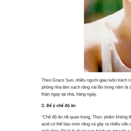
Theo Grace Sun, nhiều người giao luôn trách n
phòng nha làm sạch răng vài lần trong năm là
thận ngay tại nhà, hàng ngày.
2. Để ý chế độ ăn
"Chế độ ăn rất quan trọng, Thực phẩm không t
acid có thể bào mòn răng và gây ra nhiều vấn 
mặt răng. Đó là lý do tại sao bánh mì nguyên 