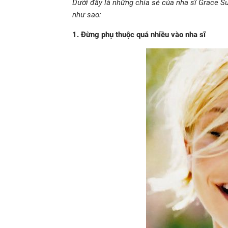
Dưới đây là những chia sẻ của nha sĩ Grace S
như sao:
1. Đừng phụ thuộc quá nhiều vào nha sĩ