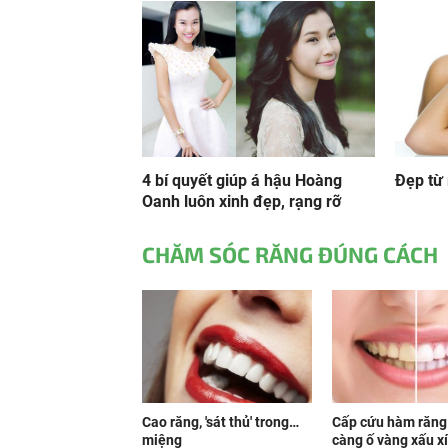
4 bí quyết giúp á hậu Hoàng
Đẹp từ 
Oanh luôn xinh đẹp, rạng rỡ
CHĂM SÓC RĂNG ĐÚNG CÁCH
Cao răng, 'sát thủ' trong…
Cấp cứu hàm răng
miệng
càng ố vàng xấu xí