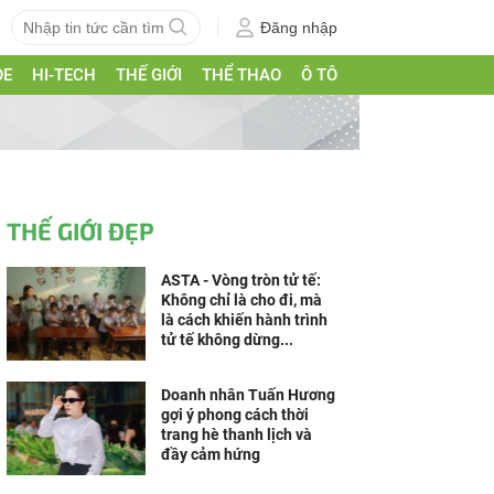
Đăng nhập
ỎE
HI-TECH
THẾ GIỚI
THỂ THAO
Ô TÔ
THẾ GIỚI ĐẸP
ASTA - Vòng tròn tử tế:
Không chỉ là cho đi, mà
là cách khiến hành trình
tử tế không dừng...
Doanh nhân Tuấn Hương
gợi ý phong cách thời
trang hè thanh lịch và
đầy cảm hứng