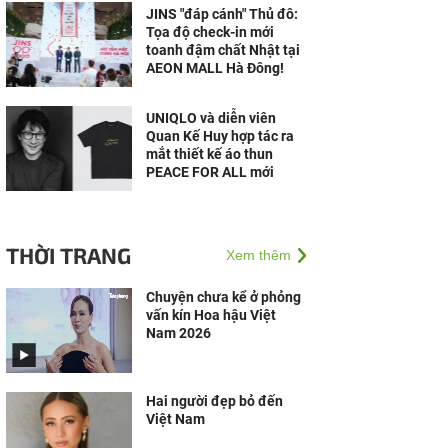
JINS "đáp cánh" Thủ đô:
Tọa độ check-in mới
toanh đậm chất Nhật tại
AEON MALL Hà Đông!
UNIQLO và diễn viên
Quan Kế Huy hợp tác ra
mắt thiết kế áo thun
PEACE FOR ALL mới
THỜI TRANG
Xem thêm
Chuyện chưa kể ở phỏng
vấn kín Hoa hậu Việt
Nam 2026
Hai người đẹp bỏ đến
Việt Nam