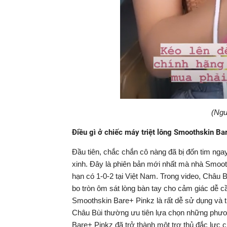
(Ngu
Điều gì ở chiếc máy triệt lông Smoothskin B
Đầu tiên, chắc chắn cô nàng đã bị đốn tim ng
xinh. Đây là phiên bản mới nhất mà nhà Smooth
hạn có 1-0-2 tại Việt Nam. Trong video, Châu B
bo tròn ôm sát lòng bàn tay cho cảm giác dễ 
Smoothskin Bare+ Pinkz là rất dễ sử dụng và tr
Châu Bùi thường ưu tiên lựa chọn những phươn
Bare+ Pinkz đã trở thành một trợ thủ đắc lực ch