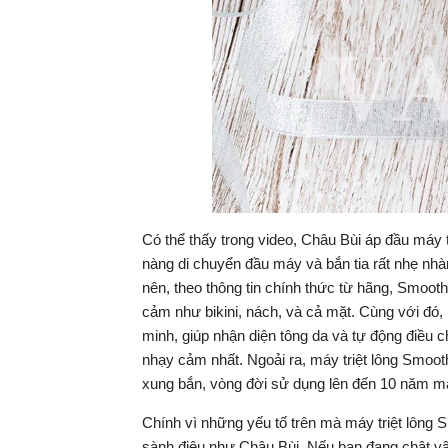
Có thể thấy trong video, Châu Bùi áp đầu máy
nàng di chuyển đầu máy và bắn tia rất nhẹ nhà
nên, theo thông tin chính thức từ hãng, Smoot
cảm như bikini, nách, và cả mặt. Cùng với đó,
minh, giúp nhận diện tông da và tự động điều 
nhạy cảm nhất. Ngoải ra, máy triệt lông Smooth
xung bắn, vòng đời sử dụng lên đến 10 năm mà
Chính vì những yếu tố trên mà máy triệt lông
sành điệu như Châu Bùi. Nếu bạn đang chật vật 