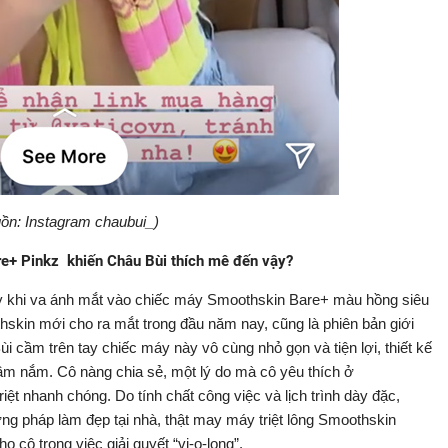
ồn: Instagram chaubui_)
are+ Pinkz khiến Châu Bùi thích mê đến vậy?
ay khi va ánh mắt vào chiếc máy Smoothskin Bare+ màu hồng siêu
skin mới cho ra mắt trong đầu năm nay, cũng là phiên bản giới
ùi cầm trên tay chiếc máy này vô cùng nhỏ gọn và tiện lợi, thiết kế
cầm nắm. Cô nàng chia sẻ, một lý do mà cô yêu thích ở
iệt nhanh chóng. Do tính chất công việc và lịch trình dày đặc,
g pháp làm đẹp tại nhà, thật may máy triệt lông Smoothskin
o cô trong việc giải quyết “vi-o-long”.