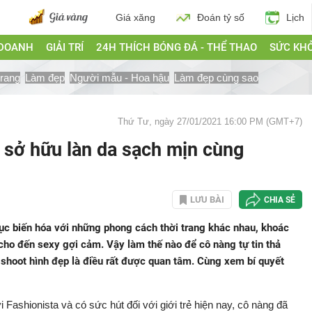
Giá xăng
Đoán tỷ số
Lịch
 DOANH
GIẢI TRÍ
24H THÍCH BÓNG ĐÁ - THỂ THAO
SỨC KH
trang
Làm đẹp
Người mẫu - Hoa hậu
Làm đẹp cùng sao
Thứ Tư, ngày 27/01/2021 16:00 PM (GMT+7)
t sở hữu làn da sạch mịn cùng
LƯU BÀI
CHIA SẺ
 tục biến hóa với những phong cách thời trang khác nhau, khoác
 cho đến sexy gợi cảm. Vậy làm thế nào để cô nàng tự tin thả
shoot hình đẹp là điều rất được quan tâm. Cùng xem bí quyết
 Fashionista và có sức hút đối với giới trẻ hiện nay, cô nàng đã