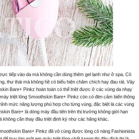
 trực tiếp vào da mà không cần dùng thêm gel lạnh như ở spa. Cô
ng, thư thái mà không hề có biểu hiện châm chích hay đau rát. Vậy
hskin Bare+ Pinkz hoàn toàn có thể triệt được ở các vùng da nhạy
 máy triệt lông Smoothskin Bare+ Pinkz còn có đèn cảm biến thông
chỉnh mức năng lượng phù hợp cho từng vùng, đặc biệt là các vùng
skin Bare+ là dòng máy đầu tiên trên thị trường không giới hạn
 không cần thay đầu triệt định kỳ như các hãng khác.
 Smoothskin Bare+ Pinkz đã vô cùng được lòng cô nàng Fashionista
để truy tìm một em máy triệt lông chất lượng thì đây đích thị là