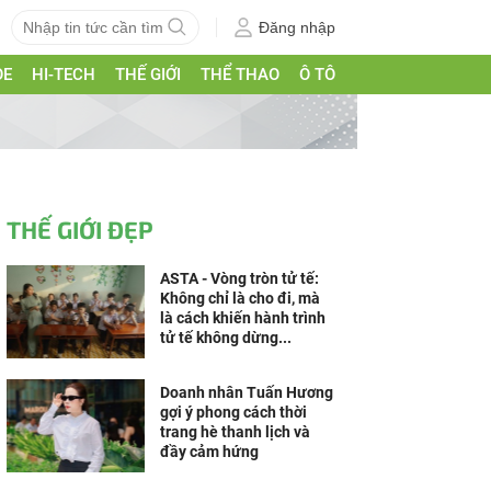
Đăng nhập
ỎE
HI-TECH
THẾ GIỚI
THỂ THAO
Ô TÔ
THẾ GIỚI ĐẸP
ASTA - Vòng tròn tử tế:
Không chỉ là cho đi, mà
là cách khiến hành trình
tử tế không dừng...
Doanh nhân Tuấn Hương
gợi ý phong cách thời
trang hè thanh lịch và
đầy cảm hứng