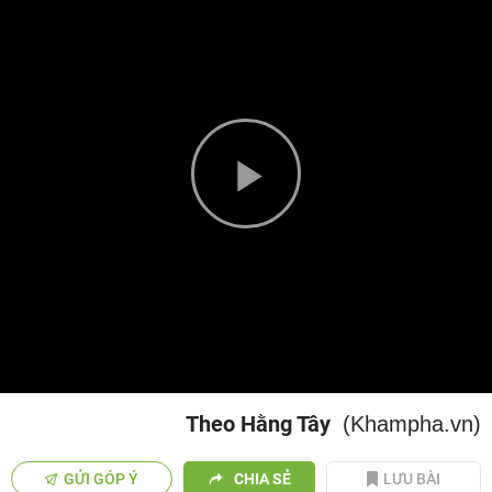
Play
Video
Theo Hằng Tây
(Khampha.vn)
GỬI GÓP Ý
CHIA SẺ
LƯU BÀI