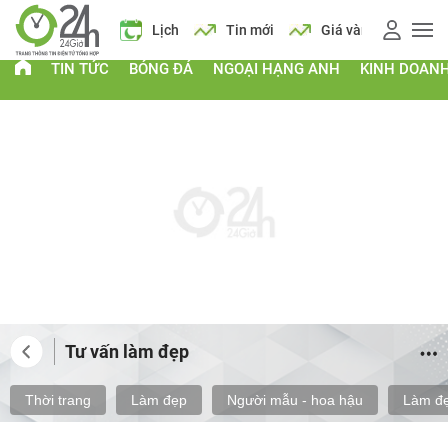
 vàng
Giá xăng
Lịch
Tin mới
Giá vàng
Giá xăng
TIN TỨC
BÓNG ĐÁ
NGOẠI HẠNG ANH
KINH DOAN
Tư vấn làm đẹp
Thời trang
Làm đẹp
Người mẫu - hoa hậu
Làm đẹ