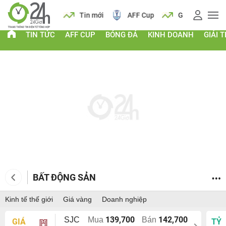
 vàng
Lịch
Tin mới
AFF Cup
Giá vàng
TIN TỨC
AFF CUP
BÓNG ĐÁ
KINH DOANH
GIẢI T
BẤT ĐỘNG SẢN
Kinh tế thế giới
Giá vàng
Doanh nghiệp
139,700
142,700
SJC
Mua
Bán
GIÁ
TỶ