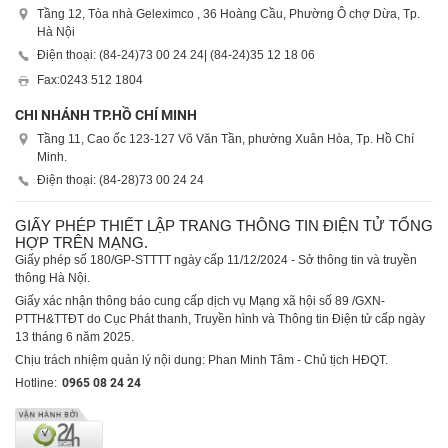
Tầng 12, Tòa nhà Geleximco , 36 Hoàng Cầu, Phường Ô chợ Dừa, Tp.
Hà Nội
Điện thoại: (84-24)
73 00 24 24
| (84-24)
35 12 18 06
Fax:
0243 512 1804
CHI NHÁNH TP.HỒ CHÍ MINH
Tầng 11, Cao ốc 123-127 Võ Văn Tần, phường Xuân Hòa, Tp. Hồ Chí
Minh.
Điện thoại: (84-28)
73 00 24 24
GIẤY PHÉP THIẾT LẬP TRANG THÔNG TIN ĐIỆN TỬ TỔNG
HỢP TRÊN MẠNG.
Giấy phép số 180/GP-STTTT ngày cấp 11/12/2024 - Sở thông tin và truyền
thông Hà Nội.
Giấy xác nhận thông báo cung cấp dịch vụ Mạng xã hội số 89 /GXN-
PTTH&TTĐT do Cục Phát thanh, Truyền hình và Thông tin Điện tử cấp ngày
13 tháng 6 năm 2025.
Chịu trách nhiệm quản lý nội dung: Phan Minh Tâm - Chủ tịch HĐQT.
Hotline:
0965 08 24 24