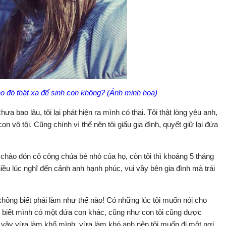
ào đó thật xa để sinh con không? (Ảnh minh họa)
a bao lâu, tôi lại phát hiện ra mình có thai. Tôi thật lòng yêu anh,
 vô tội. Cũng chính vì thế nên tôi giấu gia đình, quyết giữ lại đứa
chào đón cô công chúa bé nhỏ của họ, còn tôi thì khoảng 5 tháng
iều lúc nghĩ đến cảnh anh hạnh phúc, vui vầy bên gia đình mà trái
không biết phải làm như thế nào! Có những lúc tôi muốn nói cho
n biết mình có một đứa con khác, cũng như con tôi cũng được
ư vậy vừa làm khổ mình, vừa làm khó anh nên tôi muốn đi một nơi