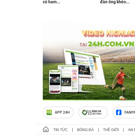
có ham...
đàn ông khéo...
APP 24H
FANP
TIN TỨC
BÓNG ĐÁ
THẾ GIỚI
AN 