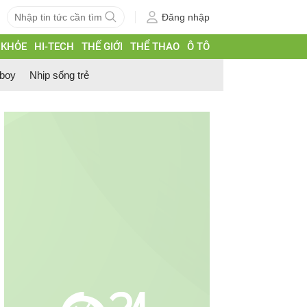
Đăng nhập
 KHỎE
HI-TECH
THẾ GIỚI
THỂ THAO
Ô TÔ
 boy
Nhịp sống trẻ