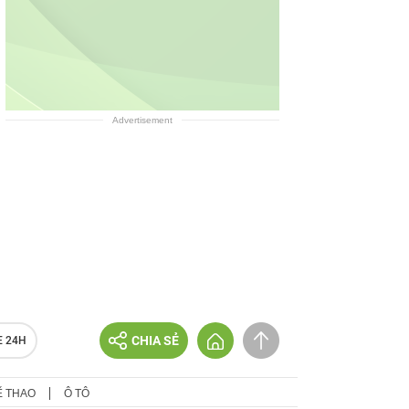
Advertisement
CHIA SẺ
E 24H
Ể THAO
Ô TÔ