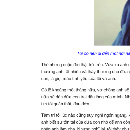
Tôi có nên đi đến một nơi n
Thế nhưng cuộc đời thật trớ trêu. Vừa xa anh chư
thương anh rất nhiều và thấy thương cho đứa con
con, là giọt máu tình yêu của tôi và anh.
Có lẽ khoảng một tháng nữa, vợ chồng anh sẽ 
nữa sẽ đón đứa con trai đầu lòng của mình. Nh
tim tôi quặn thắt, đau đớn.
Tâm trí tôi lúc nào cũng suy nghĩ ngổn ngang, 
anh biết sự tồn tại của đứa con nhỏ để anh cò
nhận anh làm cha. Nhưng nghĩ lại, tôi thấy nh