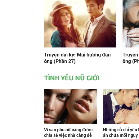
Truyện dài kỳ: Mùi hương đàn
Truyện
ông (Phần 27)
ông (P
TÌNH YÊU NỮ GIỚI
Vì sao phụ nữ càng được
Những cử chỉ yêu
chia sẻ việc nhà càng dễ
ẩn chứa mối nguy