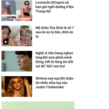
Leonardo DiCaprio và
bạn gái nghỉ dưỡng ở Địa
Trung Hải
Mỹ nhân 'Gia đình là số 1'
sau ồn ào ly hôn, dính án
tù
Nghệ sĩ Vân Dung nghẹn
lòng khi xem phim mình
đóng, tiết lộ từng xin đổi
vai để "tẩn" con trai
'Britney suy sụp khi nhận
tin nhắn chia tay của
Justin Timberlake'