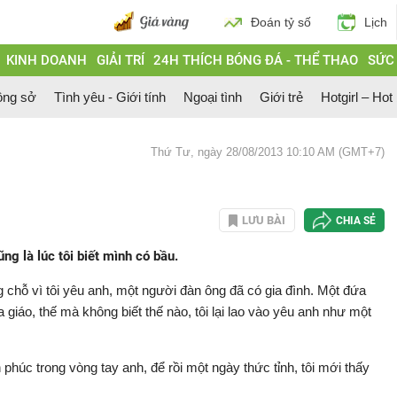
Đoán tỷ số
Lịch
KINH DOANH
GIẢI TRÍ
24H THÍCH BÓNG ĐÁ - THỂ THAO
SỨC
ông sở
Tình yêu - Giới tính
Ngoại tình
Giới trẻ
Hotgirl – Hot
Thứ Tư, ngày 28/08/2013 10:10 AM (GMT+7)
LƯU BÀI
CHIA SẺ
ũng là lúc tôi biết mình có bầu.
ng chỗ vì tôi yêu anh, một người đàn ông đã có gia đình. Một đứa
 giáo, thế mà không biết thế nào, tôi lại lao vào yêu anh như một
phúc trong vòng tay anh, để rồi một ngày thức tỉnh, tôi mới thấy