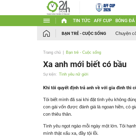
TIN TỨC
AFF CUP
BÓNG ĐÁ
Chuyện c
BẠN TRẺ - CUỘC SỐNG
Trang chủ
Bạn trẻ - Cuộc sống
Xa anh mới biết có bầu
Tình yêu nữ giới
Sự kiện:
Khi tôi quyết định trả anh về với gia đình thì c
Tôi biết mình đã sai khi đặt tình yêu không đú
con gái vốn được đánh giá là ngoan hiền, có gia
con thiêu thân.
Tình yêu ngọt ngào mỗi ngày một lớn. Tôi hạnh 
mình thật xấu xa, đầy tội lỗi.