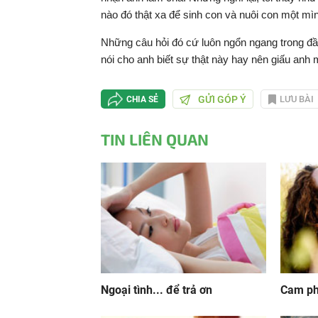
nào đó thật xa để sinh con và nuôi con một mì
Những câu hỏi đó cứ luôn ngổn ngang trong đầu 
nói cho anh biết sự thật này hay nên giấu anh
GỬI GÓP Ý
LƯU BÀI
CHIA SẺ
TIN LIÊN QUAN
Ngoại tình... để trả ơn
Cam ph