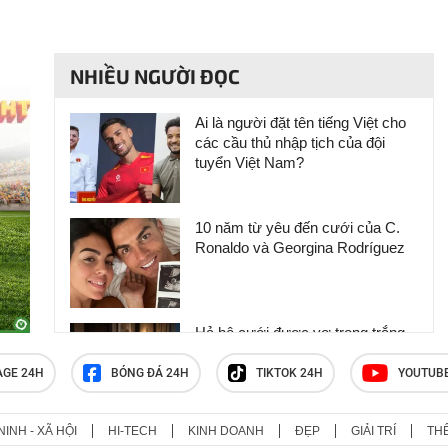
NHIỀU NGƯỜI ĐỌC
Ai là người đặt tên tiếng Việt cho
các cầu thủ nhập tịch của đội
tuyển Việt Nam?
10 năm từ yêu đến cưới của C.
Ronaldo và Georgina Rodríguez
Hả hê cưới được vợ trong trắng,
đêm tân hôn, tôi nhận ngay quả
báo khiến bản thân chết lặng, bẽ
AGE 24H
BÓNG ĐÁ 24H
TIKTOK 24H
YOUTUB
bàng
NINH - XÃ HỘI
HI-TECH
KINH DOANH
ĐẸP
GIẢI TRÍ
TH
Loạt ồn ào của Huấn Hoa Hồng