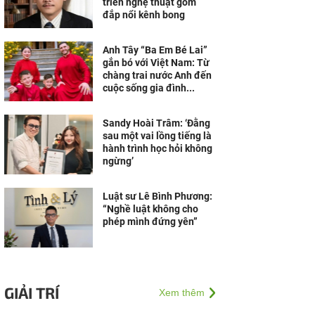
triển nghệ thuật gốm
đắp nổi kênh bong
Anh Tây “Ba Em Bé Lai”
gắn bó với Việt Nam: Từ
chàng trai nước Anh đến
cuộc sống gia đình...
Sandy Hoài Trâm: ‘Đằng
sau một vai lồng tiếng là
hành trình học hỏi không
ngừng’
Luật sư Lê Bình Phương:
“Nghề luật không cho
phép mình đứng yên”
GIẢI TRÍ
Xem thêm