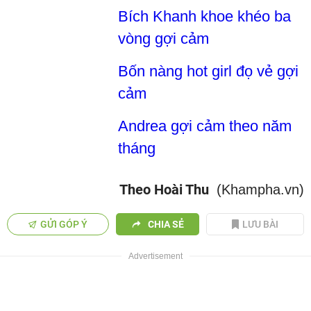
Bích Khanh khoe khéo ba
vòng gợi cảm
Bốn nàng hot girl đọ vẻ gợi
cảm
Andrea gợi cảm theo năm
tháng
Theo Hoài Thu
(Khampha.vn)
GỬI GÓP Ý
CHIA SẺ
LƯU BÀI