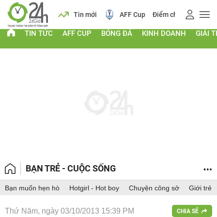
 vàng
Lịch
Tin mới
AFF Cup
Điểm chuẩn 2026
TIN TỨC
AFF CUP
BÓNG ĐÁ
KINH DOANH
GIẢI T
BẠN TRẺ - CUỘC SỐNG
Bạn muốn hẹn hò
Hotgirl - Hot boy
Chuyện công sở
Giới trẻ
Thứ Năm, ngày 03/10/2013 15:39 PM
CHIA SẺ