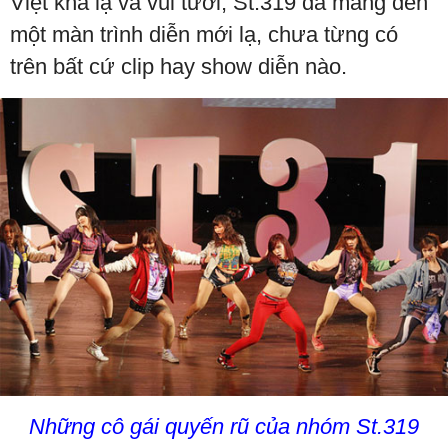
Việt khá lạ và vui tươi, St.319 đã mang đến
một màn trình diễn mới lạ, chưa từng có
trên bất cứ clip hay show diễn nào.
Những cô gái quyến rũ của nhóm St.319