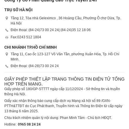
TRỤ SỞ HÀ NỘI
Tầng 12, Tòa nhà Geleximco , 36 Hoàng Cầu, Phường Ô chợ Dừa, Tp.
Hà Nội
Điện thoại: (84-24)
73 00 24 24
| (84-24)
35 12 18 06
Fax:
0243 512 1804
CHI NHÁNH TP.HỒ CHÍ MINH
Tầng 11, Cao ốc 123-127 Võ Văn Tần, phường Xuân Hòa, Tp. Hồ Chí
Minh.
Điện thoại: (84-28)
73 00 24 24
GIẤY PHÉP THIẾT LẬP TRANG THÔNG TIN ĐIỆN TỬ TỔNG
HỢP TRÊN MẠNG.
Giấy phép số 180/GP-STTTT ngày cấp 11/12/2024 - Sở thông tin và truyền
thông Hà Nội.
Giấy xác nhận thông báo cung cấp dịch vụ Mạng xã hội số 89 /GXN-
PTTH&TTĐT do Cục Phát thanh, Truyền hình và Thông tin Điện tử cấp ngày
13 tháng 6 năm 2025.
Chịu trách nhiệm quản lý nội dung: Phan Minh Tâm - Chủ tịch HĐQT.
Hotline:
0965 08 24 24