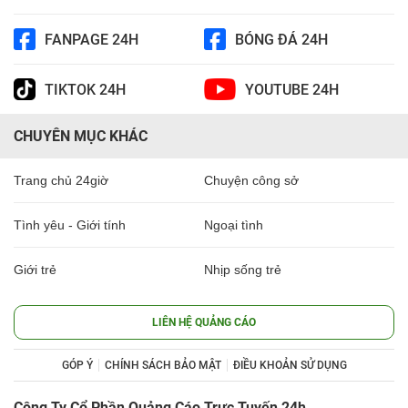
FANPAGE 24H
BÓNG ĐÁ 24H
TIKTOK 24H
YOUTUBE 24H
CHUYÊN MỤC KHÁC
Trang chủ 24giờ
Chuyện công sở
Tình yêu - Giới tính
Ngoại tình
Giới trẻ
Nhịp sống trẻ
LIÊN HỆ QUẢNG CÁO
GÓP Ý
CHÍNH SÁCH BẢO MẬT
ĐIỀU KHOẢN SỬ DỤNG
Công Ty Cổ Phần Quảng Cáo Trực Tuyến 24h