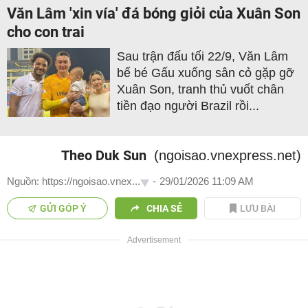
Văn Lâm 'xin vía' đá bóng giỏi của Xuân Son
cho con trai
Sau trận đấu tối 22/9, Văn Lâm
bế bé Gấu xuống sân cỏ gặp gỡ
Xuân Son, tranh thủ vuốt chân
tiền đạo người Brazil rồi...
Theo Duk Sun
(ngoisao.vnexpress.net)
Nguồn: https://ngoisao.vnex...
-
29/01/2026 11:09 AM
GỬI GÓP Ý
CHIA SẺ
LƯU BÀI