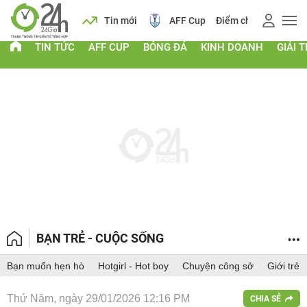
 vàng
Lịch
Tin mới
AFF Cup
Điểm chuẩn 2026
TIN TỨC
AFF CUP
BÓNG ĐÁ
KINH DOANH
GIẢI T
BẠN TRẺ - CUỘC SỐNG
Bạn muốn hẹn hò
Hotgirl - Hot boy
Chuyện công sở
Giới trẻ
Thứ Năm, ngày 29/01/2026 12:16 PM
CHIA SẺ