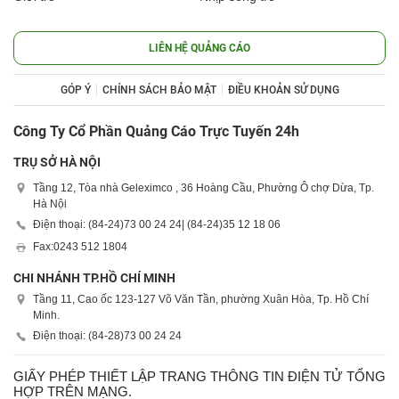
LIÊN HỆ QUẢNG CÁO
GÓP Ý
CHÍNH SÁCH BẢO MẬT
ĐIỀU KHOẢN SỬ DỤNG
Công Ty Cổ Phần Quảng Cáo Trực Tuyến 24h
TRỤ SỞ HÀ NỘI
Tầng 12, Tòa nhà Geleximco , 36 Hoàng Cầu, Phường Ô chợ Dừa, Tp.
Hà Nội
Điện thoại: (84-24)
73 00 24 24
| (84-24)
35 12 18 06
Fax:
0243 512 1804
CHI NHÁNH TP.HỒ CHÍ MINH
Tầng 11, Cao ốc 123-127 Võ Văn Tần, phường Xuân Hòa, Tp. Hồ Chí
Minh.
Điện thoại: (84-28)
73 00 24 24
GIẤY PHÉP THIẾT LẬP TRANG THÔNG TIN ĐIỆN TỬ TỔNG
HỢP TRÊN MẠNG.