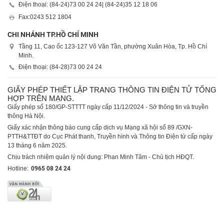
Điện thoại: (84-24)
73 00 24 24
| (84-24)
35 12 18 06
Fax:
0243 512 1804
CHI NHÁNH TP.HỒ CHÍ MINH
Tầng 11, Cao ốc 123-127 Võ Văn Tần, phường Xuân Hòa, Tp. Hồ Chí
Minh.
Điện thoại: (84-28)
73 00 24 24
GIẤY PHÉP THIẾT LẬP TRANG THÔNG TIN ĐIỆN TỬ TỔNG
HỢP TRÊN MẠNG.
Giấy phép số 180/GP-STTTT ngày cấp 11/12/2024 - Sở thông tin và truyền
thông Hà Nội.
Giấy xác nhận thông báo cung cấp dịch vụ Mạng xã hội số 89 /GXN-
PTTH&TTĐT do Cục Phát thanh, Truyền hình và Thông tin Điện tử cấp ngày
13 tháng 6 năm 2025.
Chịu trách nhiệm quản lý nội dung: Phan Minh Tâm - Chủ tịch HĐQT.
Hotline:
0965 08 24 24