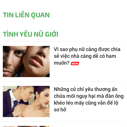
TIN LIÊN QUAN
TÌNH YÊU NỮ GIỚI
Vì sao phụ nữ càng được chia
sẻ việc nhà càng dễ có ham
muốn?
Những cử chỉ yêu thương ẩn
chứa mối nguy hại mà đàn ông
khéo léo mấy cũng vẫn để lộ
sơ hở