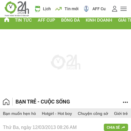
 vàng
Lịch
Tin mới
AFF Cup
Giá vàng
TIN TỨC
AFF CUP
BÓNG ĐÁ
KINH DOANH
GIẢI T
BẠN TRẺ - CUỘC SỐNG
Bạn muốn hẹn hò
Hotgirl - Hot boy
Chuyện công sở
Giới trẻ
Thứ Ba, ngày 12/03/2013 08:26 AM
CHIA SẺ