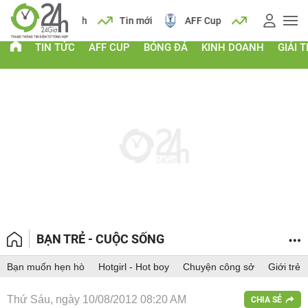
 vàng
Lịch
Tin mới
AFF Cup
Giá vàng
TIN TỨC
AFF CUP
BÓNG ĐÁ
KINH DOANH
GIẢI T
BẠN TRẺ - CUỘC SỐNG
Bạn muốn hẹn hò
Hotgirl - Hot boy
Chuyện công sở
Giới trẻ
Thứ Sáu, ngày 10/08/2012 08:20 AM
CHIA SẺ