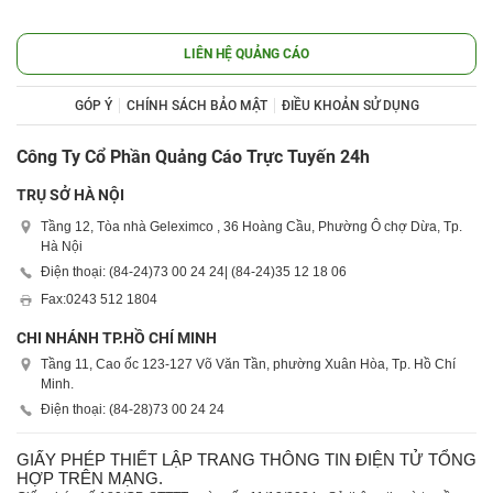
LIÊN HỆ QUẢNG CÁO
GÓP Ý
CHÍNH SÁCH BẢO MẬT
ĐIỀU KHOẢN SỬ DỤNG
Công Ty Cổ Phần Quảng Cáo Trực Tuyến 24h
TRỤ SỞ HÀ NỘI
Tầng 12, Tòa nhà Geleximco , 36 Hoàng Cầu, Phường Ô chợ Dừa, Tp.
Hà Nội
Điện thoại: (84-24)
73 00 24 24
| (84-24)
35 12 18 06
Fax:
0243 512 1804
CHI NHÁNH TP.HỒ CHÍ MINH
Tầng 11, Cao ốc 123-127 Võ Văn Tần, phường Xuân Hòa, Tp. Hồ Chí
Minh.
Điện thoại: (84-28)
73 00 24 24
GIẤY PHÉP THIẾT LẬP TRANG THÔNG TIN ĐIỆN TỬ TỔNG
HỢP TRÊN MẠNG.